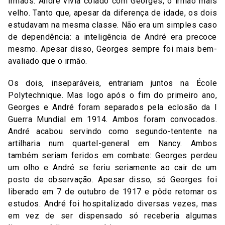
irmãos. André vivia colado com Georges, o irmão mais
velho. Tanto que, apesar da diferença de idade, os dois
estudavam na mesma classe. Não era um simples caso
de dependência: a inteligência de André era precoce
mesmo. Apesar disso, Georges sempre foi mais bem-
avaliado que o irmão.
Os dois, inseparáveis, entrariam juntos na École
Polytechnique. Mas logo após o fim do primeiro ano,
Georges e André foram separados pela eclosão da I
Guerra Mundial em 1914. Ambos foram convocados.
André acabou servindo como segundo-tentente na
artilharia num quartel-general em Nancy. Ambos
também seriam feridos em combate: Georges perdeu
um olho e André se feriu seriamente ao cair de um
posto de observação. Apesar disso, só Georges foi
liberado em 7 de outubro de 1917 e pôde retomar os
estudos. André foi hospitalizado diversas vezes, mas
em vez de ser dispensado só receberia algumas