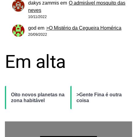
dakys zammis
em
O admirável mosquito das
neves
10/11/2022
god
em
>O Mistério da Cegueira Homérica
20/09/2022
Em alta
Oito novos planetas na
>Gente Fina é outra
zona habitável
coisa