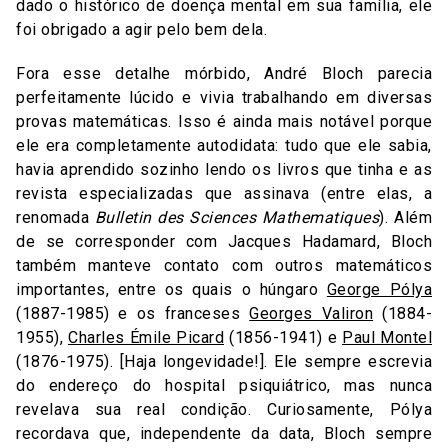
dado o histórico de doença mental em sua família, ele
foi obrigado a agir pelo bem dela.
Fora esse detalhe mórbido, André Bloch parecia
perfeitamente lúcido e vivia trabalhando em diversas
provas matemáticas. Isso é ainda mais notável porque
ele era completamente autodidata: tudo que ele sabia,
havia aprendido sozinho lendo os livros que tinha e as
revista especializadas que assinava (entre elas, a
renomada
Bulletin des Sciences Mathematiques
). Além
de se corresponder com Jacques Hadamard, Bloch
também manteve contato com outros matemáticos
importantes, entre os quais o húngaro
George Pólya
(1887-1985) e os franceses
Georges Valiron
(1884-
1955),
Charles Émile Picard
(1856-1941) e
Paul Montel
(1876-1975). [Haja longevidade!]. Ele sempre escrevia
do endereço do hospital psiquiátrico, mas nunca
revelava sua real condição. Curiosamente, Pólya
recordava que, independente da data, Bloch sempre