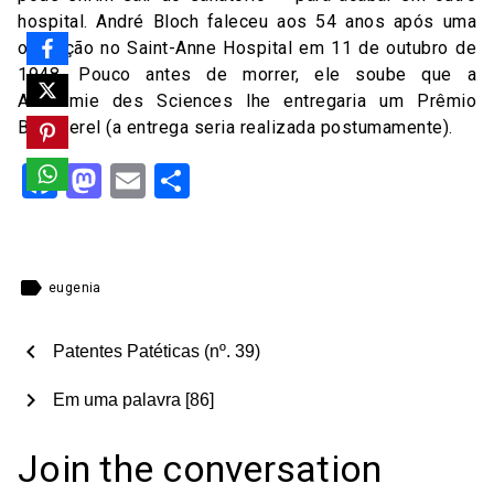
hospital. André Bloch faleceu aos 54 anos após uma
operação no Saint-Anne Hospital em 11 de outubro de
1948. Pouco antes de morrer, ele soube que a
Academie des Sciences lhe entregaria um Prêmio
Becquerel (a entrega seria realizada postumamente).
Facebook
Mastodon
Email
Share
label
eugenia
chevron_left
Patentes Patéticas (nº. 39)
chevron_right
Em uma palavra [86]
Join the conversation