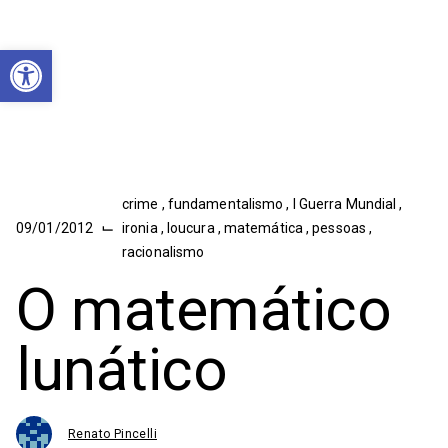
Abrir a barra de ferramentas
crime
,
fundamentalismo
,
I Guerra Mundial
,
⌙
09/01/2012
ironia
,
loucura
,
matemática
,
pessoas
,
racionalismo
O matemático
lunático
Renato Pincelli