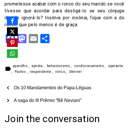
prometesse acabar com o ronco do seu marido se você
tivesse que acordar para desligá-lo se seu cônjuge
decide ignorá-lo? Insônia por insônia, fique com a do
ronco, que pelo menos é de graça.
Facebook
Mastodon
Email
Share
aparelho
,
apnéia
,
behaviorismo
,
condicionamento
,
operante
label
,
Pavlov
,
respondente
,
ronco
,
Skinner
chevron_left
Os 10 Mandamentos do Papa-Léguas
chevron_right
A saga do III Prêmio “Bê Neviani”
Join the conversation