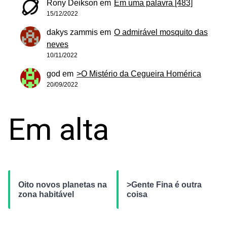
Rony Deikson
em
Em uma palavra [483]
15/12/2022
dakys zammis
em
O admirável mosquito das
neves
10/11/2022
god
em
>O Mistério da Cegueira Homérica
20/09/2022
Em alta
Oito novos planetas na
>Gente Fina é outra
zona habitável
coisa