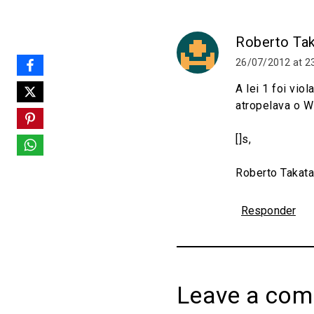
Roberto Ta
26/07/2012 at 2
A lei 1 foi vi
atropelava o Wi
[]s,
Roberto Takata
Responder
Leave a co