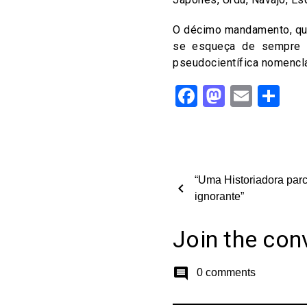
O décimo mandamento, que 
se esqueça de sempre 
pseudocientífica nomencla
Facebook
Mastod
Email
Sh
“Uma Historiadora parc
chevron_left
ignorante”
Join the con
comment
0 comments