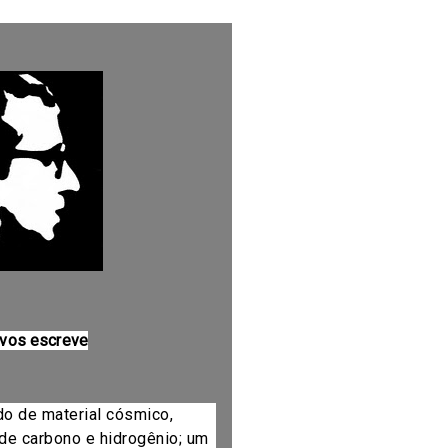
 vos escreve
do de material cósmico,
de carbono e hidrogênio; um