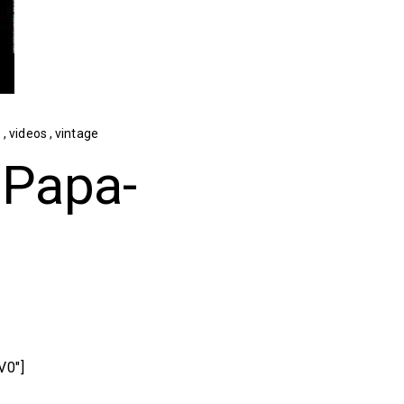
o
,
videos
,
vintage
Papa-
V0″]