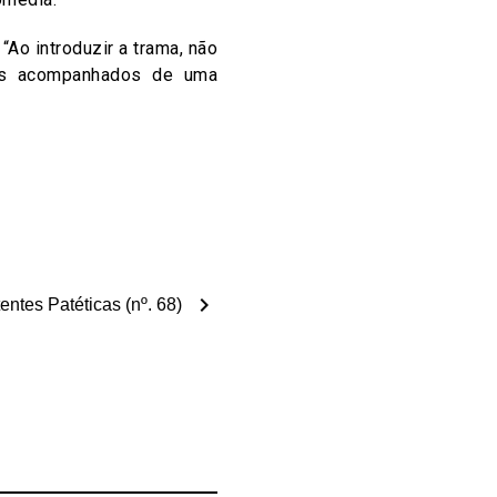
Ao introduzir a trama, não
es acompanhados de uma
chevron_right
entes Patéticas (nº. 68)