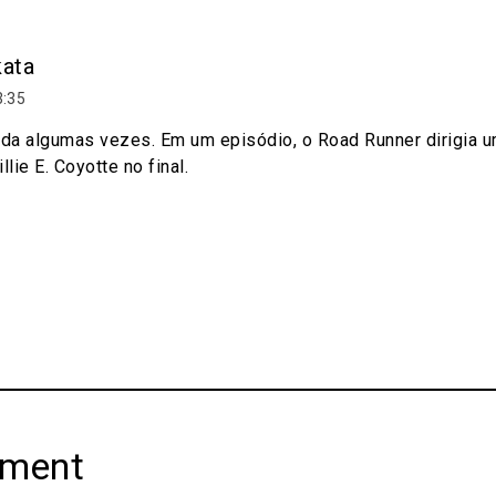
kata
3:35
olada algumas vezes. Em um episódio, o Road Runner dirigia
llie E. Coyotte no final.
mment