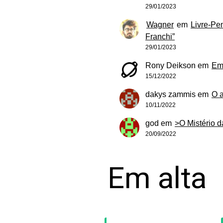
29/01/2023
Wagner
em
Livre-Pe
Franchi”
29/01/2023
Rony Deikson
em
Em
15/12/2022
dakys zammis
em
O 
10/11/2022
god
em
>O Mistério 
20/09/2022
Em alta