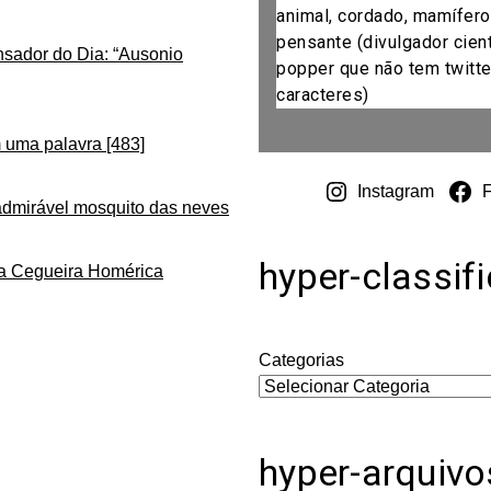
animal, cordado, mamífero
pensante (divulgador cientí
nsador do Dia: “Ausonio
popper que não tem twitte
caracteres)
 uma palavra [483]
Instagram
admirável mosquito das neves
hyper-classif
da Cegueira Homérica
Categorias
hyper-arquivo