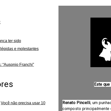
s
unca ter sido
lépidas e molestantes
: “Ausonio Franchi”
ores
Este que
Renato Pincelli
, um punha
m
Você não precisa usar 10
composto principalmente 