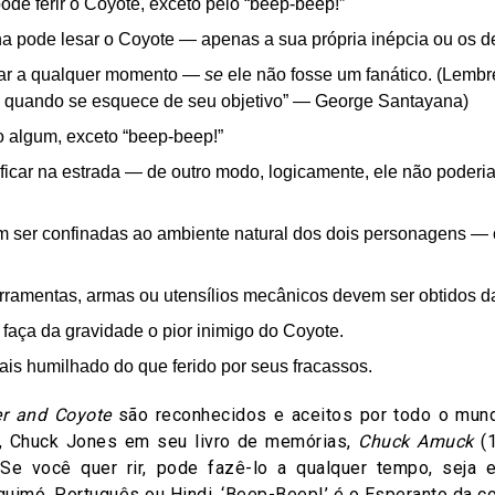
de ferir o Coyote, exceto pelo “beep-beep!”
a pode lesar o Coyote — apenas a sua própria inépcia ou os d
rar a qualquer momento —
se
ele não fosse um fanático. (Lembr
o quando se esquece de seu objetivo” — George Santayana)
o algum, exceto “beep-beep!”
ficar na estrada — de outro modo, logicamente, ele não poder
m ser confinadas ao ambiente natural dos dois personagens — 
ferramentas, armas ou utensílios mecânicos devem ser obtidos 
 faça da gravidade o pior inimigo do Coyote.
is humilhado do que ferido por seus fracassos.
r and Coyote
são reconhecidos e aceitos por todo o mund
e, Chuck Jones em seu livro de memórias,
Chuck Amuck
(1
 Se você quer rir, pode fazê-lo a qualquer tempo, seja 
quimó, Português ou Hindi. ‘Beep-Beep!’ é o Esperanto da c