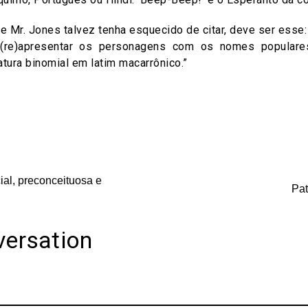
Mr. Jones talvez tenha esquecido de citar, deve ser esse: “
(re)apresentar os personagens com os nomes popular
tura binomial em latim macarrônico.”
on
are
ial, preconceituosa e
Pat
versation