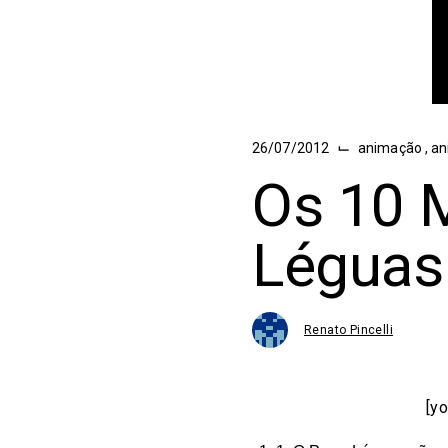
⌙
26/07/2012
animação
,
an
Os 10 
Léguas
Renato Pincelli
[yo