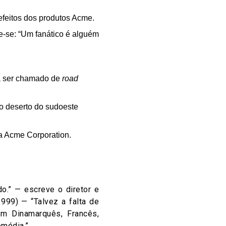
efeitos dos produtos Acme.
e-se: “Um fanático é alguém
ia ser chamado de
road
o deserto do sudoeste
da Acme Corporation.
o.” — escreve o diretor e
999) — “Talvez a falta de
em Dinamarquês, Francês,
omédia.”