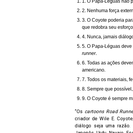
1. O Papa-Léguas não po
2. Nenhuma força extern
3. O Coyote poderia pa
que redobra seu esforç
4. Nunca, jamais diálog
5. O Papa-Léguas deve 
runner
.
6. Todas as ações deve
americano.
7. Todos os materiais, 
8. Sempre que possível,
9. O Coyote é sempre ma
“Os
cartoons
Road Runne
criador de Wile E. Coyot
diálogo seja uma razão.
Japonês, Urdu, Navajo, Es