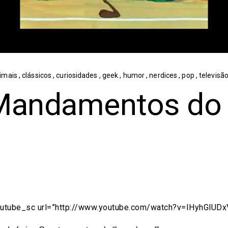
imais
,
clássicos
,
curiosidades
,
geek
,
humor
,
nerdices
,
pop
,
televisã
Mandamentos do 
utube_sc url=”http://www.youtube.com/watch?v=IHyhGlUDx