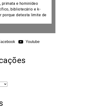
, primata e hominídeo
fico, bibliotecário e k-
r porque detesta limite de
Facebook
Youtube
icações
s