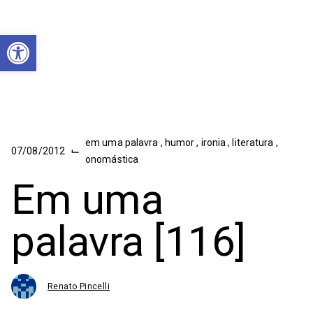
Abrir a barra de ferramentas
em uma palavra
,
humor
,
ironia
,
literatura
,
⌙
07/08/2012
onomástica
Em uma
palavra [116]
Renato Pincelli