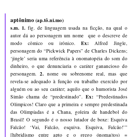
aptônimo
(ap.tô.ni.mo)
s.m. 1.
fig. de linguagem usada na ficção, na qual o
autor dá ao personagem um nome que o descreve de
Ex:
modo cômico ou irônico.
Alfred Jingle,
personagem do “Pickwick Papers” de Charles Dickens;
‘jingle’ seria uma referência à onomatopéia do som do
dinheiro, o que denunciaria o caráter ganancioso do
2.
personagem.
nome ou sobrenome real, mas que
revela-se adequado à função ou trabalho exercido por
alguém ou ao seu caráter; aquilo que o humorista José
Ex:
Simão chama de “predestinado”.
“Predestinados
Olímpicos! Claro que a primeira e sempre predestinada
das Olimpíadas é a Chana, goleira de handebol do
Brasil! O segundo é o nosso lutador de boxe: Esquiva
Falcão! ‘Vai, Falcão, esquiva. Esquiva, Falcão!’”
[hibridismo entre apto e o grego ónoma(tos) =