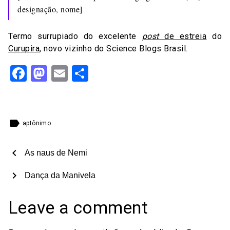
designação, nome]
Termo surrupiado do excelente
post
de estreia
do
Curupira
, novo vizinho do Science Blogs Brasil.
Facebook
Mastodon
Email
Share
label
aptônimo
chevron_left
As naus de Nemi
chevron_right
Dança da Manivela
Leave a comment