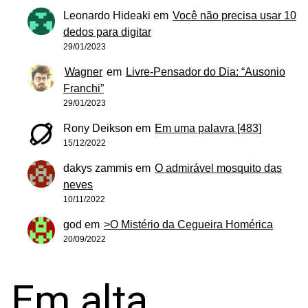
Leonardo Hideaki
em
Você não precisa usar 10
dedos para digitar
29/01/2023
Wagner
em
Livre-Pensador do Dia: “Ausonio
Franchi”
29/01/2023
Rony Deikson
em
Em uma palavra [483]
15/12/2022
dakys zammis
em
O admirável mosquito das
neves
10/11/2022
god
em
>O Mistério da Cegueira Homérica
20/09/2022
Em alta