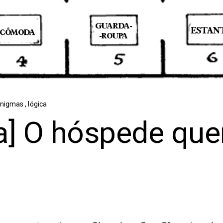
nigmas
,
lógica
a] O hóspede que