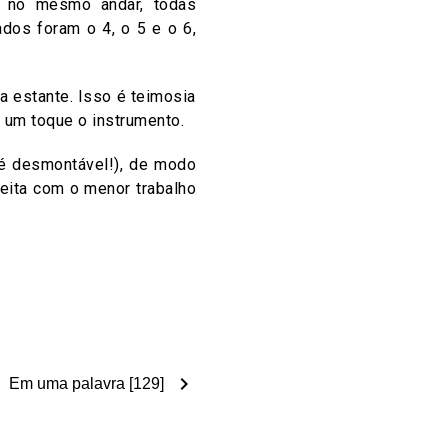
 no mesmo andar, todas
dos foram o 4, o 5 e o 6,
a estante. Isso é teimosia
 um toque o instrumento.
 é desmontável!), de modo
eita com o menor trabalho
chevron_right
Em uma palavra [129]