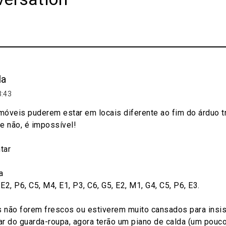
la
3:43
óveis puderem estar em locais diferente ao fim do árduo t
e não, é impossível!
tar
a
 E2, P6, C5, M4, E1, P3, C6, G5, E2, M1, G4, C5, P6, E3.
não forem frescos ou estiverem muito cansados para insis
r do guarda-roupa, agora terão um piano de calda (um pouc