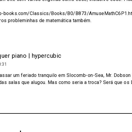
eb-books.com/Classics/Books/B0/B873/AmuseMathC6P1.h
tros probleminhas de matemática também.
uer piano | hypercubic
8:31
a passar um feriado tranquilo em Slocomb-on-Sea, Mr. Dobson
as salas que alugou. Mas como seria a troca? Será que os D