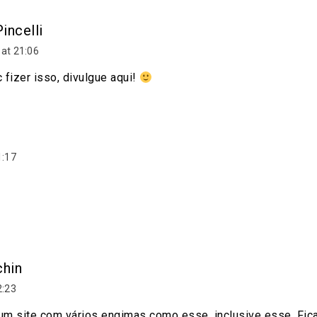
incelli
at 21:06
c fizer isso, divulgue aqui!
1:17
chin
2:23
um site com vários engimas como esse, inclusive esse. Fica a