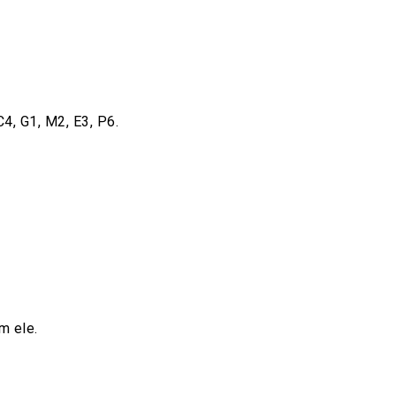
C4, G1, M2, E3, P6.
m ele.