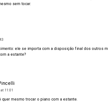
 mesmo sem tocar.
:43
imento: ele se importa com a disposição final dos outros
 com a estante?
incelli
at 11:01
só quer mesmo trocar o piano com a estante.