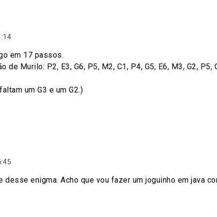
1:14
igo em 17 passos.
 de Murilo: P2, E3, G6, P5, M2, C1, P4, G5, E6, M3, G2, P5, 
 faltam um G3 e um G2.)
6:45
e desse enigma. Acho que vou fazer um joguinho em java co