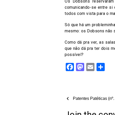
Os Dobsons reservaram
comunicando-se entre si 
todos com vista para o ma
Só que há um probleminha…
mesmo: os Dobsons não sã
Como dá pra ver, as sala
que não dá pra ter dois 
possível?
Facebook
Mastod
Email
Sh
chevron_left
Patentes Patéticas (nº.
Join the con