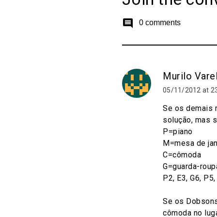
comment
0 comments
Murilo Vare
05/11/2012 at 2
Se os demais m
solução, mas s
P=piano
M=mesa de jan
C=cômoda
G=guarda-roup
P2, E3, G6, P5,
Se os Dobsons 
cômoda no luga