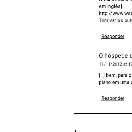
em inglês].
http://www.w
Tem vários ou
Responder
O hóspede q
11/11/2012 at 1
[...] bem, par
piano em uma d
Responder