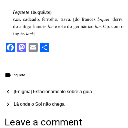
loquete
(lo.quê.te)
s.m.
cadeado, ferrolho, trava. [do francês
loquet
, deriv.
do antigo francês
loc
e este do germânico
loc
. Cp. com o
inglês
lock
]
Facebook
Mastodon
Email
Share
label
loquete
chevron_left
[Enigma] Estacionamento sobre a guia
chevron_right
Lá onde o Sol não chega
Leave a comment