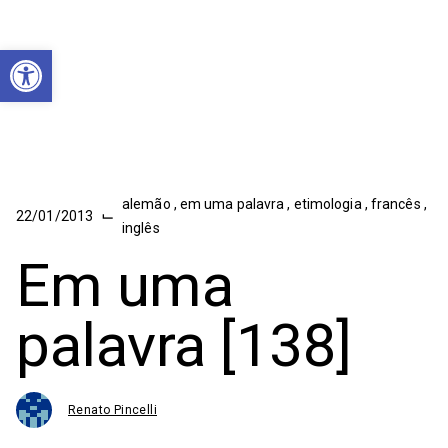
Abrir a barra de ferramentas
alemão
,
em uma palavra
,
etimologia
,
francês
,
⌙
22/01/2013
inglês
Em uma
palavra [138]
Renato Pincelli