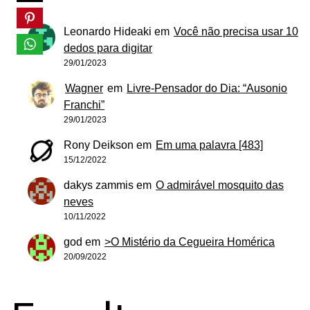
Leonardo Hideaki
em
Você não precisa usar 10
dedos para digitar
29/01/2023
Wagner
em
Livre-Pensador do Dia: “Ausonio
Franchi”
29/01/2023
Rony Deikson
em
Em uma palavra [483]
15/12/2022
dakys zammis
em
O admirável mosquito das
neves
10/11/2022
god
em
>O Mistério da Cegueira Homérica
20/09/2022