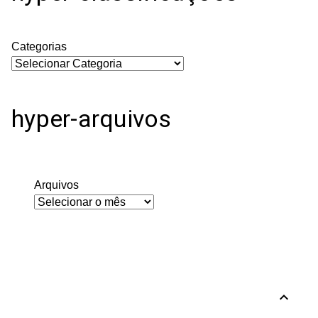
Categorias
hyper-arquivos
Arquivos
expand_less