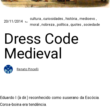
cultura
,
curiosidades
,
história
,
medioevo
,
⌙
20/11/2014
moral
,
nobreza
,
política
,
quotes
,
sociedade
Dress Code
Medieval
Renato Pincelli
Eduardo I (à dir.) reconhecido como suserano da Escócia.
Coroa-boina era tendência.