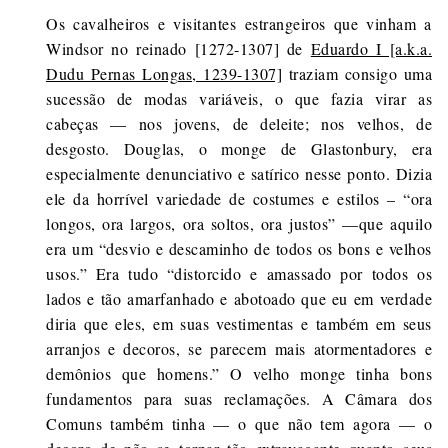
Os cavalheiros e visitantes estrangeiros que vinham a
Windsor no reinado [1272-1307] de
Eduardo I [a.k.a.
Dudu Pernas Longas, 1239-1307]
traziam consigo uma
sucessão de modas variáveis, o que fazia virar as
cabeças — nos jovens, de deleite; nos velhos, de
desgosto. Douglas, o monge de Glastonbury, era
especialmente denunciativo e satírico nesse ponto. Dizia
ele da horrível variedade de costumes e estilos – “ora
longos, ora largos, ora soltos, ora justos” —que aquilo
era um “desvio e descaminho de todos os bons e velhos
usos.” Era tudo “distorcido e amassado por todos os
lados e tão amarfanhado e abotoado que eu em verdade
diria que eles, em suas vestimentas e também em seus
arranjos e decoros, se parecem mais atormentadores e
demônios que homens.” O velho monge tinha bons
fundamentos para suas reclamações. A Câmara dos
Comuns também tinha — o que não tem agora — o