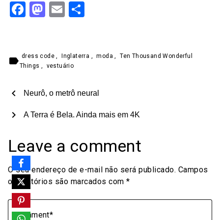
Facebook
Mastodon
Email
Share
dress code
,
Inglaterra
,
moda
,
Ten Thousand Wonderful
label
Things
,
vestuário
chevron_left
Neurô, o metrô neural
chevron_right
A Terra é Bela. Ainda mais em 4K
Leave a comment
O seu endereço de e-mail não será publicado.
Campos
obrigatórios são marcados com
*
Comment