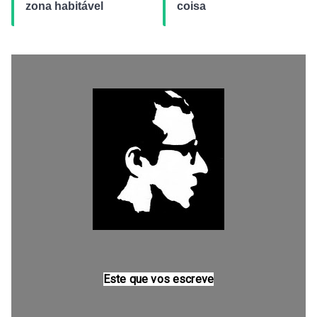
zona habitável
coisa
Este que vos escreve