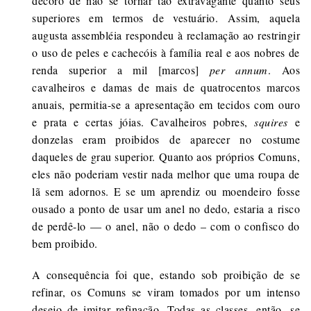
decoro de não se tornar tão extravagante quanto seus
superiores em termos de vestuário. Assim, aquela
augusta assembléia respondeu à reclamação ao restringir
o uso de peles e cachecóis à família real e aos nobres de
renda superior a mil [marcos]
per annum
. Aos
cavalheiros e damas de mais de quatrocentos marcos
anuais, permitia-se a apresentação em tecidos com ouro
e prata e certas jóias. Cavalheiros pobres,
squires
e
donzelas eram proibidos de aparecer no costume
daqueles de grau superior. Quanto aos próprios Comuns,
eles não poderiam vestir nada melhor que uma roupa de
lã sem adornos. E se um aprendiz ou moendeiro fosse
ousado a ponto de usar um anel no dedo, estaria a risco
de perdê-lo — o anel, não o dedo – com o confisco do
bem proibido.
A consequência foi que, estando sob proibição de se
refinar, os Comuns se viram tomados por um intenso
desejo de imitar refinação. Todas as classes, então, se