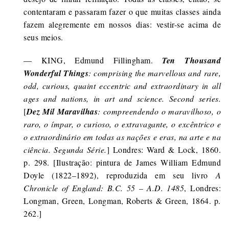
contentaram e passaram fazer o que muitas classes ainda
fazem alegremente em nossos dias: vestir-se acima de
seus meios.
— KING, Edmund Fillingham.
Ten Thousand
Wonderful Things
: comprising the marvellous and rare,
odd, curious, quaint eccentric and extraordinary in all
ages and nations, in art and science. Second series.
[
Dez Mil Maravilhas
: compreendendo o maravilhoso, o
raro, o ímpar, o curioso, o extravagante, o excêntrico e
o extraordinário em todas as nações e eras, na arte e na
ciência. Segunda Série.
] Londres: Ward & Lock, 1860.
p. 298. [Ilustração: pintura de
James William Edmund
Doyle
(1822–1892), reproduzida em seu livro
A
Chronicle of England: B.C. 55 – A.D. 1485
, Londres:
Longman, Green, Longman, Roberts & Green, 1864. p.
262.]