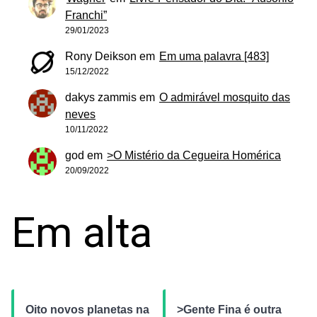
Franchi”
29/01/2023
Rony Deikson
em
Em uma palavra [483]
15/12/2022
dakys zammis
em
O admirável mosquito das
neves
10/11/2022
god
em
>O Mistério da Cegueira Homérica
20/09/2022
Em alta
Oito novos planetas na
>Gente Fina é outra