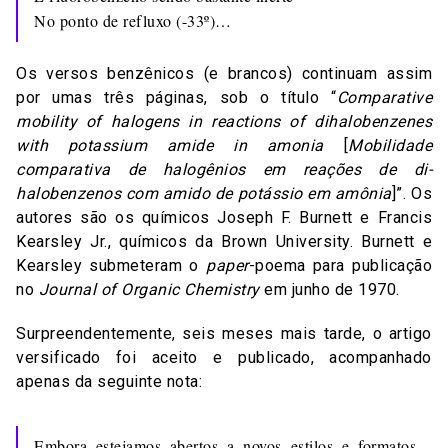
No ponto de refluxo (-33º)…
Os versos benzênicos (e brancos) continuam assim
por umas três páginas, sob o título “
Comparative
mobility of halogens in reactions of dihalobenzenes
with potassium amide in amonia
[
Mobilidade
comparativa de halogênios em reações de di-
halobenzenos com amido de potássio em amônia
]”. Os
autores são os químicos Joseph F. Burnett e Francis
Kearsley Jr., químicos da Brown University. Burnett e
Kearsley submeteram o
paper
-poema para publicação
no
Journal of Organic Chemistry
em junho de 1970.
Surpreendentemente, seis meses mais tarde, o artigo
versificado foi aceito e publicado, acompanhado
apenas da seguinte nota:
Embora estejamos abertos a novos estilos e formatos