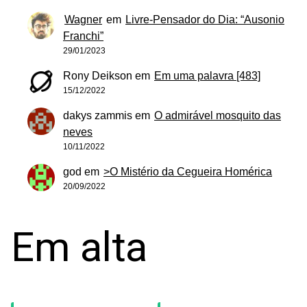
Wagner
em
Livre-Pensador do Dia: “Ausonio
Franchi”
29/01/2023
Rony Deikson
em
Em uma palavra [483]
15/12/2022
dakys zammis
em
O admirável mosquito das
neves
10/11/2022
god
em
>O Mistério da Cegueira Homérica
20/09/2022
Em alta