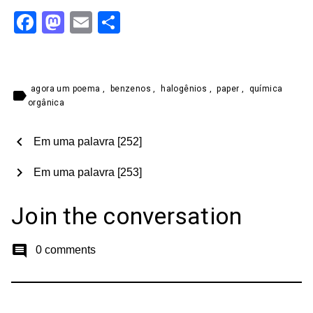
Facebook
Mastodon
Email
Share
agora um poema
,
benzenos
,
halogênios
,
paper
,
química
label
orgânica
chevron_left
Em uma palavra [252]
chevron_right
Em uma palavra [253]
Join the conversation
comment
0 comments