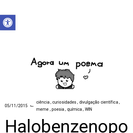
Abrir a barra de ferramentas
ciência
,
curiosidades
,
divulgação científica
,
⌙
05/11/2015
meme
,
poesia
,
química
,
WIN
Halobenzenopo