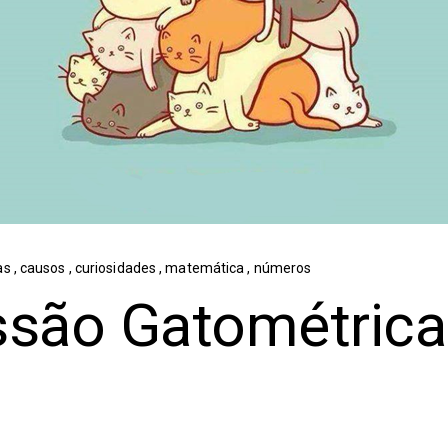
as
,
causos
,
curiosidades
,
matemática
,
números
ssão Gatométrica