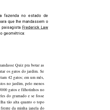
a fazenda no estado de
 para que lhe mandassem o
e paisagista
Frederick Law
ão geométrica:
 mandasse Quiz pra botar as
ntar os gatos do jardim. Se
eriam 42 gatos; em um mês,
tos no jardim, pelo menos
5000 gatos e filhotinhos no
eles do gramado e se fosse
lha tão alta quanto o topo
 frente da minha janela do