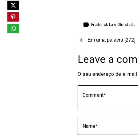
label
Frederick Law OImsted
,
chevron_left
Em uma palavra [272]
Leave a co
O seu endereço de e-mail 
Comment
Name