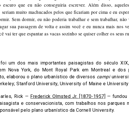
tão escuro que eu não conseguiria escrever. Além disso, aquele
 seriam muito machucados pelos que ficariam por cima e eu esper
rmir. Sem dormir, eu não poderia trabalhar e sem trabalhar, não
agar sua passagem de volta e assim você e eu nunca mais nos v
 vai ter que espantar as vacas sozinho se quiser colher os seus r
foi um dos mais importantes paisagistas do século XIX
 em Nova York, do Mont Royal Park em Montreal e dos 
o, elaborou o plano urbanístico de diversos
campi
universi
erkeley; Stanford University, University of Maine e University
arles, Rick —
Frederick Olmsted Jr. [1870-1957]
— fundou 
isagista e conservacionista, com trabalhos nos parques 
onsável pelo plano urbanístico da Cornell University.
on
are