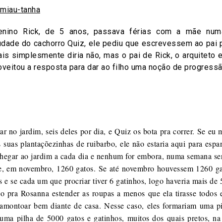
nino Rick, de 5 anos, passava férias com a mãe num
ade do cachorro Quiz, ele pediu que escrevessem ao pai
is simplesmente diria não, mas o pai de Rick, o arquiteto 
roveitou a resposta para dar ao filho uma noção de progress
r no jardim, seis deles por dia, e Quiz os bota pra correr. Se eu
 suas plantaçõezinhas de ruibarbo, ele não estaria aqui para espa
 chegar ao jardim a cada dia e nenhum for embora, numa semana s
te, em novembro, 1260 gatos. Se até novembro houvessem 1260 ga
s e se cada um que procriar tiver 6 gatinhos, logo haveria mais de 
o pra Rosanna estender as roupas a menos que ela tirasse todos 
 amontoar bem diante de casa. Nesse caso, eles formariam uma pi
uma pilha de 5000 gatos e gatinhos, muitos dos quais pretos, na