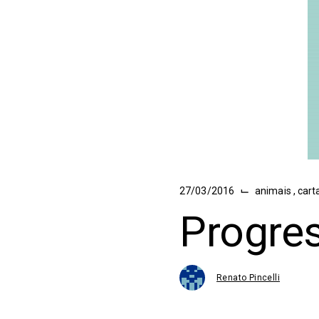
⌙
27/03/2016
animais
,
cart
Progre
Renato Pincelli