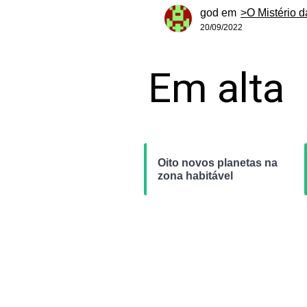
god
em
>O Mistério 
20/09/2022
Em alta
Oito novos planetas na
zona habitável