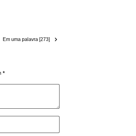
chevron_right
Em uma palavra [273]
om
*