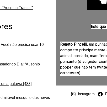
: “Ausonio Franchi”
ores
Este que
Renato Pincelli
, um punha
m
Você não precisa usar 10
composto principalmente 
animal, cordado, mamífero
pensante (divulgador cientí
nsador do Dia: “Ausonio
popper que não tem twitte
caracteres)
 uma palavra [483]
Instagram
admirável mosquito das neves