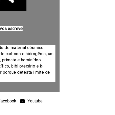
 vos escreve
do de material cósmico,
de carbono e hidrogênio; um
, primata e hominídeo
fico, bibliotecário e k-
r porque detesta limite de
Facebook
Youtube