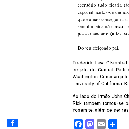
escritório tudo ficaria 
especialmente os menores,
que eu não conseguiria do
sem dinheiro não posso p
posso mandar o Quiz e você
Do teu afeiçoado pai.
Frederick Law Olsmsted 
projeto do Central Park
Washington. Como arquitet
University of California, B
Ao lado do irmão John Ch
Rick também tornou-se pa
Yosemite, além de ser resp
Facebook
Mastod
Email
Sh