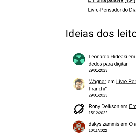
Em uma palavra [484]
Livre-Pensador do Dia
Ideias dos leit
Leonardo Hideaki
e
dedos para digitar
29/01/2023
Wagner
em
Livre-Pe
Franchi”
29/01/2023
Rony Deikson
em
Em
15/12/2022
dakys zammis
em
O 
10/11/2022