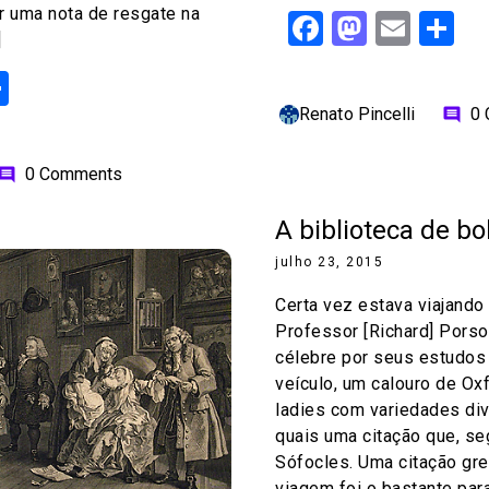
r uma nota de resgate na
Facebook
Mastod
Emai
S
]
ok
odon
ail
Share
Renato Pincelli
0
comment
0 Comments
omment
A biblioteca de bo
julho 23, 2015
Certa vez estava viajand
Professor [Richard] Porso
célebre por seus estudo
veículo, um calouro de Ox
ladies com variedades div
quais uma citação que, se
Sófocles. Uma citação gr
viagem foi o bastante par