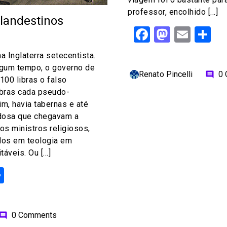
professor, encolhido […]
landestinos
Facebook
Mastod
Emai
S
 Inglaterra setecentista.
lgum tempo, o governo de
Renato Pincelli
0
comment
00 libras o falso
ibras cada pseudo-
m, havia tabernas e até
dosa que chegavam a
os ministros religiosos,
dos em teologia em
táveis. Ou […]
ok
odon
ail
Share
0 Comments
omment