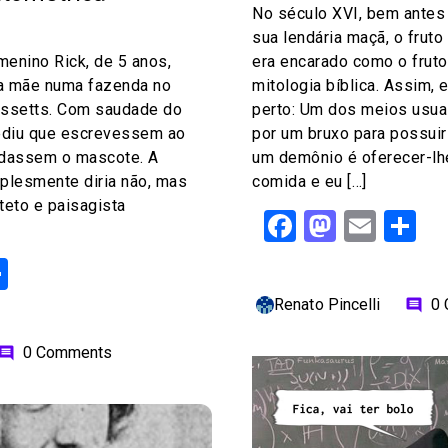
No século XVI, bem antes
sua lendária maçã, o fruto
enino Rick, de 5 anos,
era encarado como o fruto
a mãe numa fazenda no
mitologia bíblica. Assim, 
ssetts. Com saudade do
perto: Um dos meios usu
pediu que escrevessem ao
por um bruxo para possui
ndassem o mascote. A
um demônio é oferecer-lh
plesmente diria não, mas
comida e eu […]
iteto e paisagista
Facebook
Mastod
Emai
S
ok
odon
ail
Share
Renato Pincelli
0
comment
0 Comments
omment