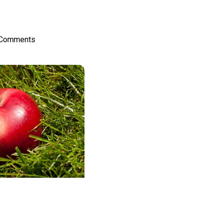
on
l
hare
 Comments