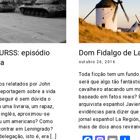
 URSS: episódio
Dom Fidalgo de L
ia
outubro 26, 2016
Toda ficção tem um fundo
será que algo tão fantást
os relatados por John
cavalheiro atacando um mo
reportagem sobre a vida
baseado em fatos reais? P
 seguir é sem dúvida o
arquivista espanhol Javie
 uma livraria, um rapaz,
evidências para dizer que
 inglês, aproximou-se
jornal espanhol La Región
eu um americano? Como
mais de dois anos revira
ontrar em Leningrado?
legação, isto é, era […]