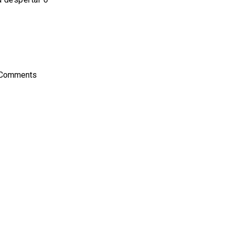
on
l
hare
 Comments