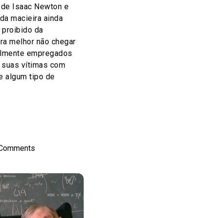
 de Isaac Newton e
 da macieira ainda
 proibido da
era melhor não chegar
almente empregados
r suas vítimas com
e algum tipo de
on
l
hare
 Comments