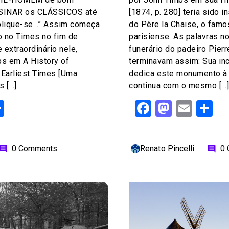
ENSINAR os CLÁSSICOS até
[1874, p. 280] teria sido i
Aplique-se…” Assim começa
do Père la Chaise, o famo
o no Times no fim de
parisiense. As palavras 
 extraordinário nele,
funerário do padeiro Pier
s em A History of
terminavam assim: Sua inc
 Earliest Times [Uma
dedica este monumento à
s […]
continua com o mesmo […]
ok
odon
ail
Share
Facebook
Mastod
Emai
S
0 Comments
Renato Pincelli
0
omment
comment