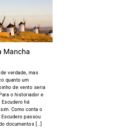
a Mancha
 de verdade, mas
ico quanto um
inho de vento seria
ara o historiador e
r Escudero há
 sim. Como conta o
, Escudero passou
ndo documentos […]