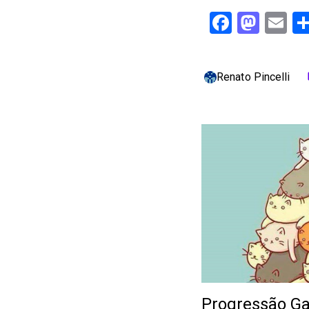
Facebo
Mast
Em
Renato Pincelli
c
Progressão Ga