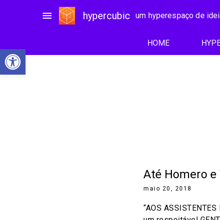
menu
hypercubic
um hyperespaço de ide
HOME
HYPE
Abrir a barra de ferramentas
Até Homero e V
maio 20, 2018
“AOS ASSISTENTES 
um respeitável GE