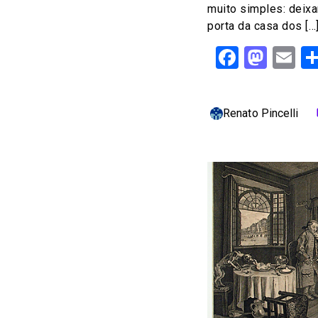
muito simples: deixa
porta da casa dos […
Facebo
Mast
Em
Renato Pincelli
c