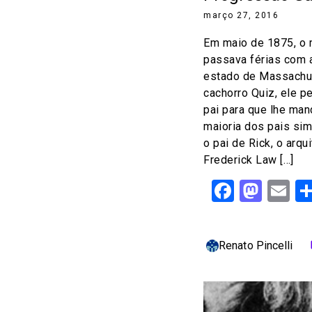
março 27, 2016
Em maio de 1875, o m
passava férias com 
estado de Massachu
cachorro Quiz, ele 
pai para que lhe ma
maioria dos pais sim
o pai de Rick, o arqu
Frederick Law […]
Facebo
Mast
Em
Renato Pincelli
c