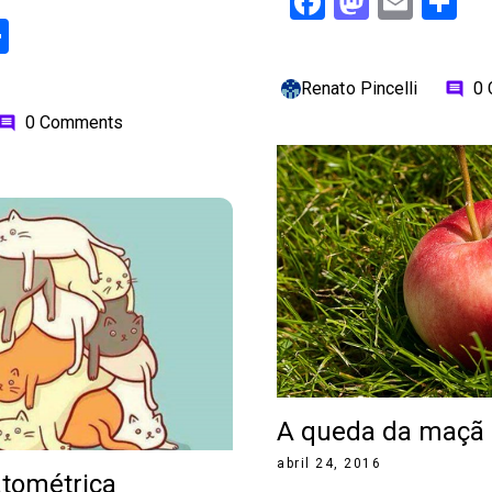
Facebook
Mastod
Emai
S
ok
odon
ail
Share
Renato Pincelli
0
comment
0 Comments
omment
A queda da maçã
abril 24, 2016
tométrica