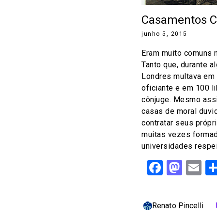
Casamentos C
junho 5, 2015
Eram muito comuns na
Tanto que, durante a
Londres multava em 1
oficiante e em 100 l
cônjuge. Mesmo assi
casas de moral duvi
contratar seus própri
muitas vezes forma
universidades respei
Facebo
Mast
Em
Renato Pincelli
c