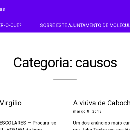
ias
R-O-QUÊ?
SOBRE ESTE AJUNTAMENTO DE MOLÉCU
Categoria:
causos
irgílio
A viúva de Caboc
março 8, 2018
ESCOLARES — Procura-se
Um dos anúncios mais cur
NTIL-HOMEM de bom
por John Timbs em sua His