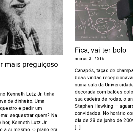
Fica, vai ter bolo
março 3, 2016
r mais preguiçoso
Canapés, taças de champa
boas vindas recepcionav
numa sala da Universidad
decorada com balões colo
no Kenneth Lutz Jr. tinha
sua cadeira de rodas, o an
ava de dinheiro. Uma
Stephen Hawking — aguar
equestro e pedir um
convidados. No horário c
lema: sequestrar quem? Na
dia de 28 de junho de 200
lhor, Kenneth Lutz Jr.
[…]
e a si mesmo. O plano era