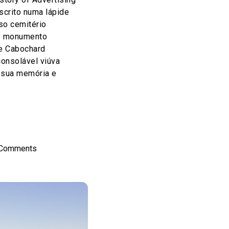
nscrito numa lápide
so cemitério
no monumento
re Cabochard
onsolável viúva
 sua memória e
on
l
hare
 Comments