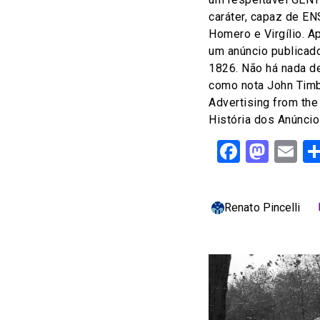
caráter, capaz de 
Homero e Virgílio. 
um anúncio publicad
1826. Não há nada de
como nota John Timb
Advertising from the
História dos Anúncio
Facebo
Mast
Em
Renato Pincelli
c