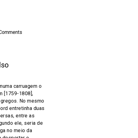
on
l
hare
 Comments
lso
o numa carruagem o
n [1759-1808],
s gregos. No mesmo
ford entretinha duas
ersas, entre as
gundo ele, seria de
ega no meio da
a despertar o