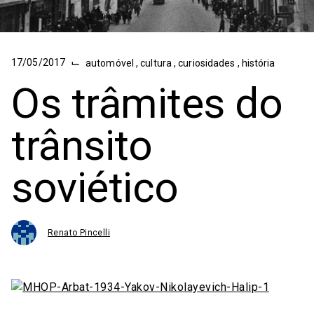
⌙
17/05/2017
automóvel
,
cultura
,
curiosidades
,
história
Os trâmites do
trânsito
soviético
Renato Pincelli