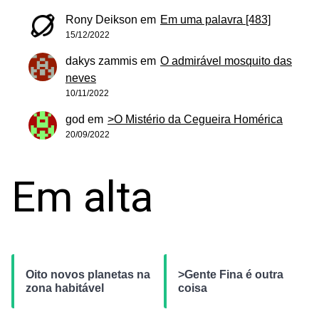
Rony Deikson
em
Em uma palavra [483]
15/12/2022
dakys zammis
em
O admirável mosquito das
neves
10/11/2022
god
em
>O Mistério da Cegueira Homérica
20/09/2022
Em alta
Oito novos planetas na
>Gente Fina é outra
zona habitável
coisa