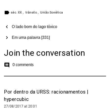
label
séc. XX
,
trânsito
,
União Soviética
chevron_left
O lado bom do lago tóxico
chevron_right
Em uma palavra [331]
Join the conversation
comment
0 comments
Por dentro da URSS: racionamentos |
hypercubic
27/08/2017 at 20:01