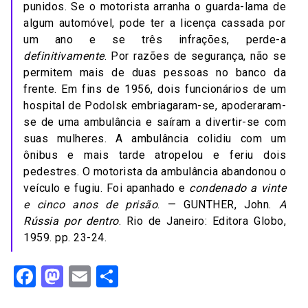
punidos. Se o motorista arranha o guarda-lama de
algum automóvel, pode ter a licença cassada por
um ano e se três infrações, perde-a
definitivamente
. Por razões de segurança, não se
permitem mais de duas pessoas no banco da
frente. Em fins de 1956, dois funcionários de um
hospital de Podolsk embriagaram-se, apoderaram-
se de uma ambulância e saíram a divertir-se com
suas mulheres. A ambulância colidiu com um
ônibus e mais tarde atropelou e feriu dois
pedestres. O motorista da ambulância abandonou o
veículo e fugiu. Foi apanhado e
condenado a vinte
e cinco anos de prisão
. — GUNTHER, John.
A
Rússia por dentro
. Rio de Janeiro: Editora Globo,
1959. pp. 23-24.
Facebook
Mastodon
Email
Share