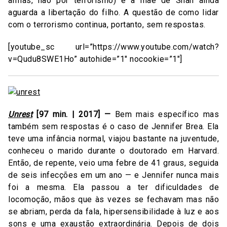
armas, não por terrorismo) e a mãe de Shah ainda
aguarda a libertação do filho. A questão de como lidar
com o terrorismo continua, portanto, sem respostas.
[youtube_sc url=”https://www.youtube.com/watch?
v=Qudu8SWE1Ho” autohide=”1″ nocookie=”1″]
Unrest
[97 min. | 2017] —
Bem mais específico mas
também sem respostas é o caso de Jennifer Brea. Ela
teve uma infância normal, viajou bastante na juventude,
conheceu o marido durante o doutorado em Harvard.
Então, de repente, veio uma febre de 41 graus, seguida
de seis infecções em um ano — e Jennifer nunca mais
foi a mesma. Ela passou a ter dificuldades de
locomoção, mãos que às vezes se fechavam mas não
se abriam, perda da fala, hipersensibilidade à luz e aos
sons e uma exaustão extraordinária. Depois de dois