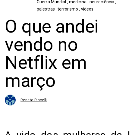
Guerra Mundial
,
medicina
,
neurociência
,
palestras
,
terrorismo
,
videos
O que andei
vendo no
Netflix em
março
Renato Pincelli
A vida das mulheres da I