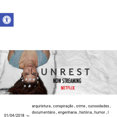
Abrir a barra de ferramentas
arquitetura
,
conspiração
,
crime
,
curiosidades
,
documentário
,
engenharia
,
história
,
humor
,
I
⌙
01/04/2018