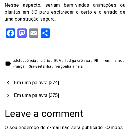
Nesse aspecto, seriam bem-vindas animações ou
plantas em 3D para esclarecer o certo e o errado de
uma construção segura.
Facebook
Mastodon
Email
Share
adolescência
,
diário
,
EUA
,
fadiga crônica
,
FBI
,
feminismo
,
label
França
,
Grã-Bretanha
,
vergonha alheia
chevron_left
Em uma palavra [374]
chevron_right
Em uma palavra [375]
Leave a comment
O seu endereço de e-mail não será publicado.
Campos