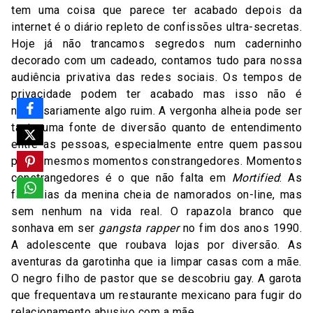
tem uma coisa que parece ter acabado depois da
internet é o diário repleto de confissões ultra-secretas.
Hoje já não trancamos segredos num caderninho
decorado com um cadeado, contamos tudo para nossa
audiência privativa das redes sociais. Os tempos de
privacidade podem ter acabado mas isso não é
necessariamente algo ruim. A vergonha alheia pode ser
tanto uma fonte de diversão quanto de entendimento
entre as pessoas, especialmente entre quem passou
pelos mesmos momentos constrangedores. Momentos
constrangedores é o que não falta em
Mortified
: As
fantasias da menina cheia de namorados on-line, mas
sem nenhum na vida real. O rapazola branco que
sonhava em ser
gangsta rapper
no fim dos anos 1990.
A adolescente que roubava lojas por diversão. As
aventuras da garotinha que ia limpar casas com a mãe.
O negro filho de pastor que se descobriu gay. A garota
que frequentava um restaurante mexicano para fugir do
relacionamento abusivo com a mãe.