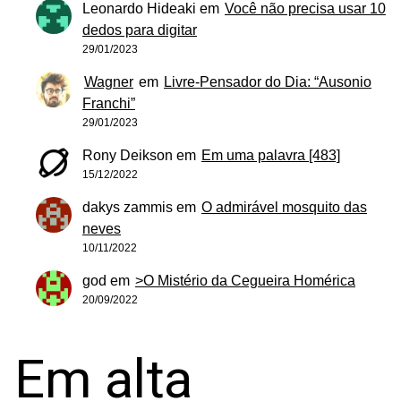
Leonardo Hideaki
em
Você não precisa usar 10
dedos para digitar
29/01/2023
Wagner
em
Livre-Pensador do Dia: “Ausonio
Franchi”
29/01/2023
Rony Deikson
em
Em uma palavra [483]
15/12/2022
dakys zammis
em
O admirável mosquito das
neves
10/11/2022
god
em
>O Mistério da Cegueira Homérica
20/09/2022
Em alta