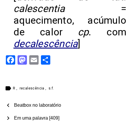
calescentia
=
aquecimento, acúmulo
de calor
cp
. com
decalescência
]
Facebook
Mastodon
Email
Share
label
R
,
recalescência
,
s.f.
chevron_left
Beatbox no laboratório
chevron_right
Em uma palavra [409]