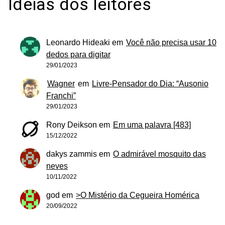
Ideias dos leitores
Leonardo Hideaki
em
Você não precisa usar 10
dedos para digitar
29/01/2023
Wagner
em
Livre-Pensador do Dia: “Ausonio
Franchi”
29/01/2023
Rony Deikson
em
Em uma palavra [483]
15/12/2022
dakys zammis
em
O admirável mosquito das
neves
10/11/2022
god
em
>O Mistério da Cegueira Homérica
20/09/2022