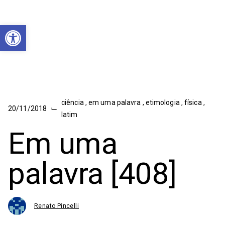
Abrir a barra de ferramentas
ciência
,
em uma palavra
,
etimologia
,
física
,
⌙
20/11/2018
latim
Em uma
palavra [408]
Renato Pincelli