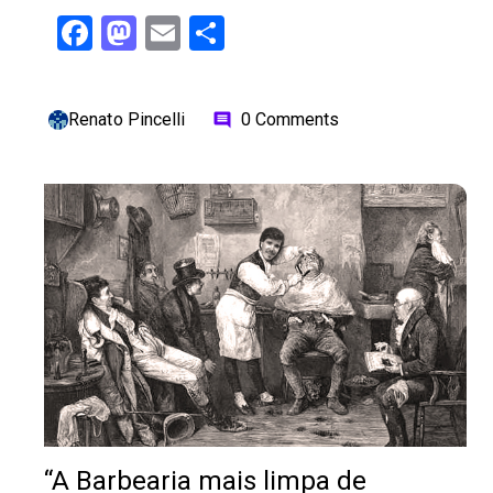
Facebook
Mastodon
Email
Share
Renato Pincelli
0 Comments
comment
“A Barbearia mais limpa de