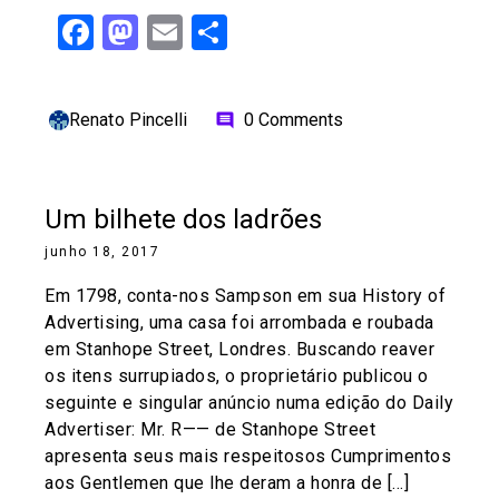
Facebook
Mastodon
Email
Share
Renato Pincelli
0 Comments
comment
Um bilhete dos ladrões
junho 18, 2017
Em 1798, conta-nos Sampson em sua History of
Advertising, uma casa foi arrombada e roubada
em Stanhope Street, Londres. Buscando reaver
os itens surrupiados, o proprietário publicou o
seguinte e singular anúncio numa edição do Daily
Advertiser: Mr. R—— de Stanhope Street
apresenta seus mais respeitosos Cumprimentos
aos Gentlemen que lhe deram a honra de […]