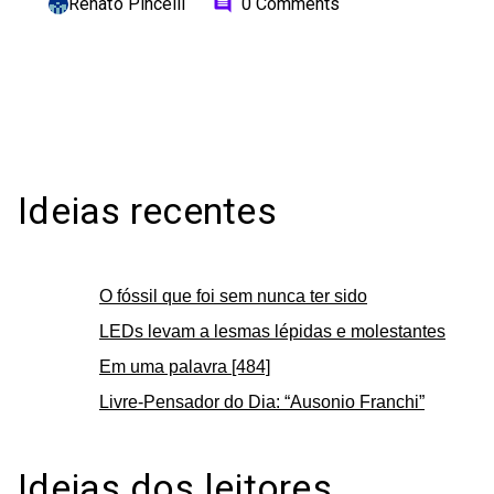
Renato Pincelli
0 Comments
comment
Ideias recentes
O fóssil que foi sem nunca ter sido
LEDs levam a lesmas lépidas e molestantes
Em uma palavra [484]
Livre-Pensador do Dia: “Ausonio Franchi”
Ideias dos leitores