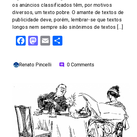
os anúncios classificados têm, por motivos
diversos, um texto pobre. O amante de textos de
publicidade deve, porém, lembrar-se que textos
longos nem sempre são sinônimos de textos […]
Facebook
Mastodon
Email
Share
Renato Pincelli
0 Comments
comment