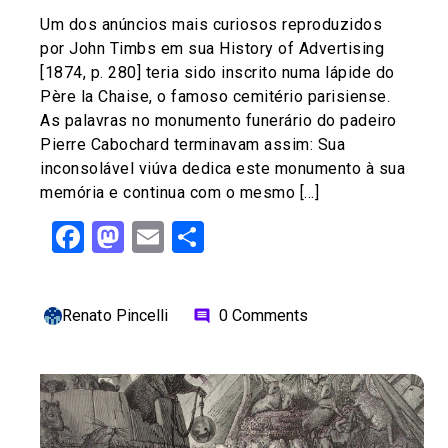
Um dos anúncios mais curiosos reproduzidos
por John Timbs em sua History of Advertising
[1874, p. 280] teria sido inscrito numa lápide do
Père la Chaise, o famoso cemitério parisiense.
As palavras no monumento funerário do padeiro
Pierre Cabochard terminavam assim: Sua
inconsolável viúva dedica este monumento à sua
memória e continua com o mesmo […]
Facebook
Mastodon
Email
Share
Renato Pincelli
0 Comments
comment