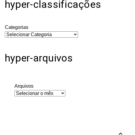
hyper-classificações
Categorias
hyper-arquivos
Arquivos
expand_less