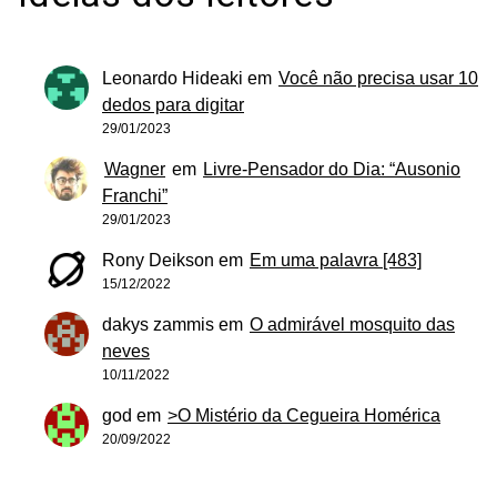
Leonardo Hideaki
em
Você não precisa usar 10
dedos para digitar
29/01/2023
Wagner
em
Livre-Pensador do Dia: “Ausonio
Franchi”
29/01/2023
Rony Deikson
em
Em uma palavra [483]
15/12/2022
dakys zammis
em
O admirável mosquito das
neves
10/11/2022
god
em
>O Mistério da Cegueira Homérica
20/09/2022