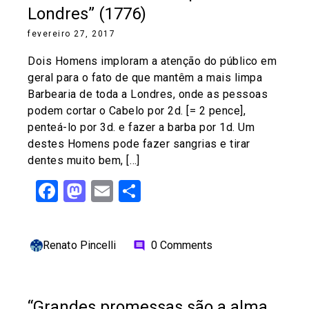
Londres” (1776)
fevereiro 27, 2017
Dois Homens imploram a atenção do público em
geral para o fato de que mantêm a mais limpa
Barbearia de toda a Londres, onde as pessoas
podem cortar o Cabelo por 2d. [= 2 pence],
penteá-lo por 3d. e fazer a barba por 1d. Um
destes Homens pode fazer sangrias e tirar
dentes muito bem, […]
Facebook
Mastodon
Email
Share
Renato Pincelli
0 Comments
comment
“Grandes promessas são a alma