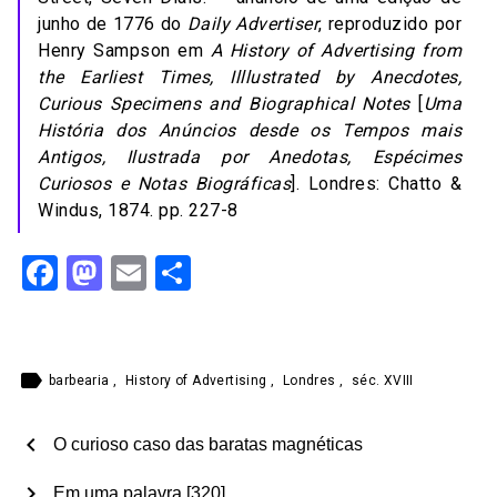
junho de 1776 do
Daily Advertiser
, reproduzido por
Henry Sampson em
A History of Advertising from
the Earliest Times, Illlustrated by Anecdotes,
Curious Specimens and Biographical Notes
[
Uma
História dos Anúncios desde os Tempos mais
Antigos, Ilustrada por Anedotas, Espécimes
Curiosos e Notas Biográficas
]. Londres: Chatto &
Windus, 1874. pp. 227-8
Facebook
Mastodon
Email
Share
label
barbearia
,
History of Advertising
,
Londres
,
séc. XVIII
chevron_left
O curioso caso das baratas magnéticas
chevron_right
Em uma palavra [320]