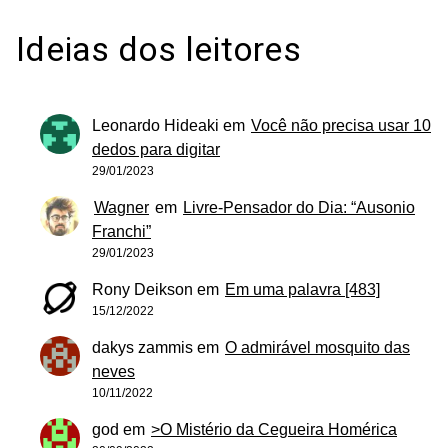
Ideias dos leitores
Leonardo Hideaki
em
Você não precisa usar 10
dedos para digitar
29/01/2023
Wagner
em
Livre-Pensador do Dia: “Ausonio
Franchi”
29/01/2023
Rony Deikson
em
Em uma palavra [483]
15/12/2022
dakys zammis
em
O admirável mosquito das
neves
10/11/2022
god
em
>O Mistério da Cegueira Homérica