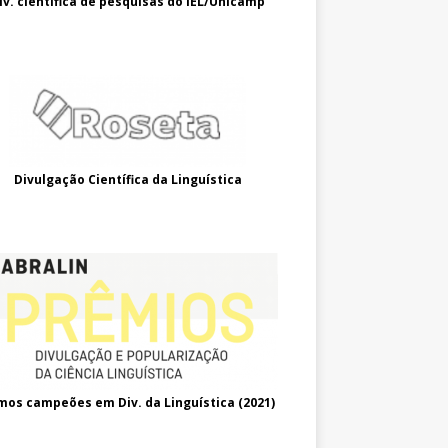
iv. científica de pesquisas do IEL/Unicamp
Divulgação Científica da Linguística
mos campeões em Div. da Linguística (2021
)