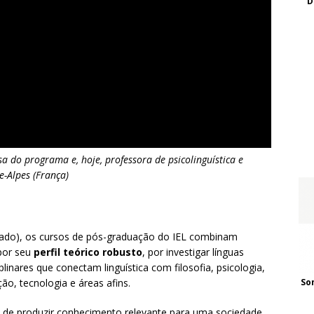
D
sa do programa e, hoje, professora de psicolinguística e
e-Alpes (França)
ado), os cursos de pós-graduação do IEL combinam
por seu
perfil teórico robusto
, por investigar línguas
linares que conectam linguística com filosofia, psicologia,
ção, tecnologia e áreas afins.
So
 de produzir conhecimento relevante para uma sociedade