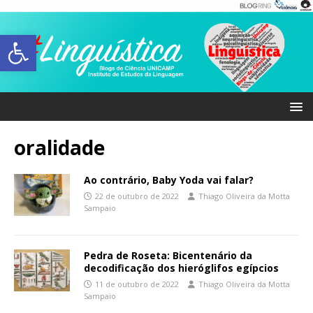
Abrir a barra de ferramentas
oralidade
Ao contrário, Baby Yoda vai falar?
22 de outubro de 2022
Thiago Oliveira da Motta
Sampaio
Pedra de Roseta: Bicentenário da
decodificação dos hieróglifos egípcios
11 de outubro de 2022
Thiago Oliveira da Motta
Sampaio