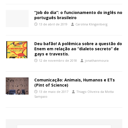
“Job do dia”: o funcionamento do inglês no
português brasileiro
13 de abril de 2019
Carolina Klingenberg
Deu bafão! A polêmica sobre a questão do
Enem em relação ao “dialeto secreto” de
gays e travestis.
12 de novembro de 2018
jonathanmoura
Comunicação: Animais, Humanos e ETs
(Pint of Science)
13 de maio de 2017
Thiago Oliveira da Motta
Sampaio