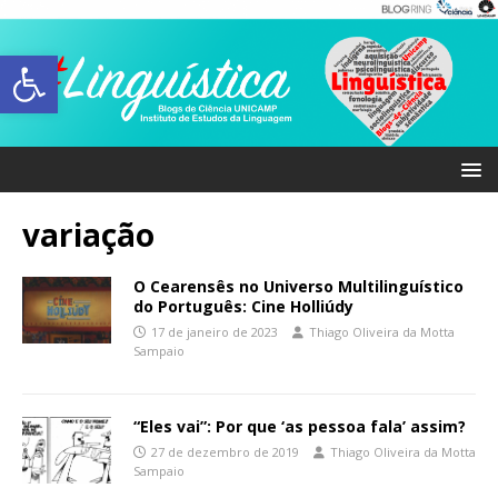
Abrir a barra de ferramentas
variação
O Cearensês no Universo Multilinguístico
do Português: Cine Holliúdy
17 de janeiro de 2023
Thiago Oliveira da Motta
Sampaio
“Eles vai”: Por que ‘as pessoa fala’ assim?
27 de dezembro de 2019
Thiago Oliveira da Motta
Sampaio