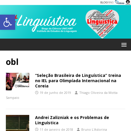
Abrir a barra de ferramentas
obl
“Seleção Brasileira de Linguística” treina
no IEL para Olimpíada Internacional na
Coreia
19 de junho de 2019
Thiago Oliveira da Motta
Sampaio
Andrei Zalizniak e os Problemas de
Linguística
11 de janeiro de 2018
Bruno L'Astorina