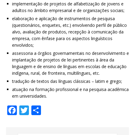
implementação de projetos de alfabetização de jovens e
adultos no âmbito empresarial e de organizações sociais;
elaboração e aplicação de instrumentos de pesquisa
(questionários, enquetes, etc.) envolvendo perfil de público
alvo, avaliação de produtos, recepção à comunicação da
empresa, com ênfase para os aspectos linguísticos
envolvidos;
assessoria a órgãos governamentais no desenvolvimento e
implantação de projetos de lei pertinentes à área da
linguagem e de ensino de línguas em escolas de educação
indígena, rural, de fronteira, multilíngues, etc.
tradução de textos das línguas clássicas – latim e grego;
atuação na formação profissional e na pesquisa acadêmica
em universidades.
F
T
S
a
w
h
c
it
ar