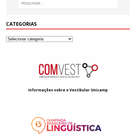
e
te
e
b
r
o
CATEGORIAS
o
k
Informações sobre o
Vestibular Unicamp