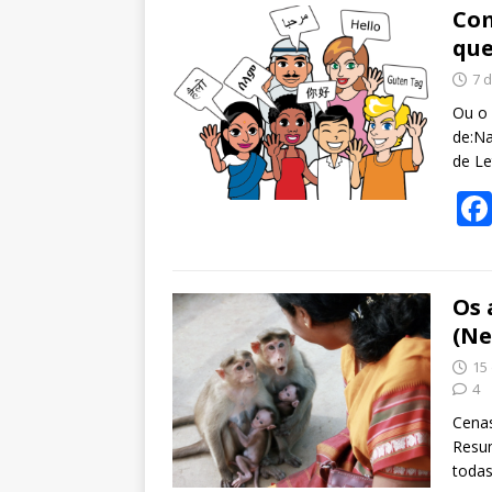
Com
que
7 d
Ou o 
de:Na
de Le
Os 
(Ne
15
4
Cenas
Resum
todas