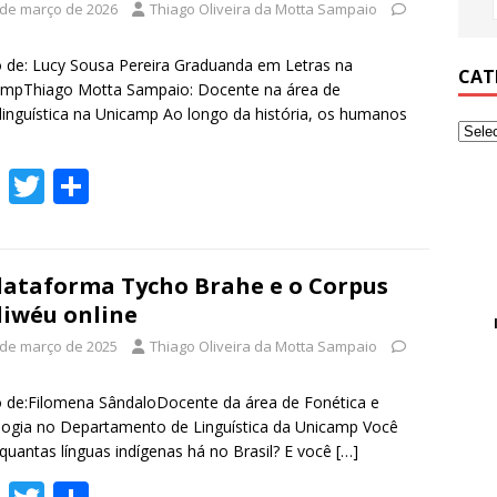
 de março de 2026
Thiago Oliveira da Motta Sampaio
 de: Lucy Sousa Pereira Graduanda em Letras na
CAT
ampThiago Motta Sampaio: Docente na área de
linguística na Unicamp Ao longo da história, os humanos
F
T
S
ac
w
h
e
itt
ar
b
er
e
lataforma Tycho Brahe e o Corpus
iwéu online
o
 de março de 2025
Thiago Oliveira da Motta Sampaio
o
k
 de:Filomena SândaloDocente da área de Fonética e
ogia no Departamento de Linguística da Unicamp Você
quantas línguas indígenas há no Brasil? E você
[…]