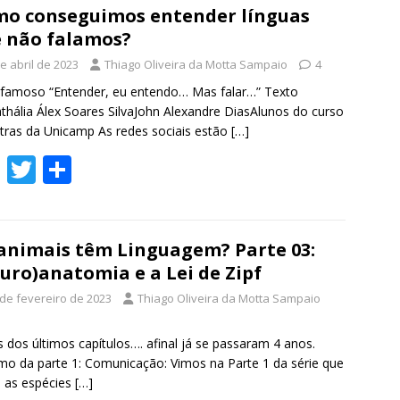
b
er
e
o conseguimos entender línguas
 não falamos?
o
e abril de 2023
Thiago Oliveira da Motta Sampaio
4
o
famoso “Entender, eu entendo… Mas falar…” Texto
k
thália Álex Soares SilvaJohn Alexandre DiasAlunos do curso
tras da Unicamp As redes sociais estão
[…]
F
T
S
ac
w
h
e
itt
ar
b
er
e
animais têm Linguagem? Parte 03:
uro)anatomia e a Lei de Zipf
o
 de fevereiro de 2023
Thiago Oliveira da Motta Sampaio
o
k
 dos últimos capítulos…. afinal já se passaram 4 anos.
o da parte 1: Comunicação: Vimos na Parte 1 da série que
 as espécies
[…]