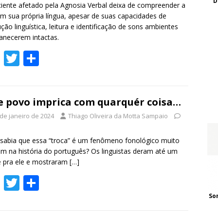
k
D
iente afetado pela Agnosia Verbal deixa de compreender a
em sua própria língua, apesar de suas capacidades de
ção linguística, leitura e identificação de sons ambientes
necerem intactas.
F
T
S
ac
w
h
e
itt
ar
b
er
e
e povo imprica com quarquér coisa…
o
 de janeiro de 2024
Thiago Oliveira da Motta Sampaio
o
sabia que essa “troca” é um fenômeno fonológico muito
k
 na história do português? Os linguistas deram até um
 pra ele e mostraram
[…]
F
T
S
ac
w
h
So
e
itt
ar