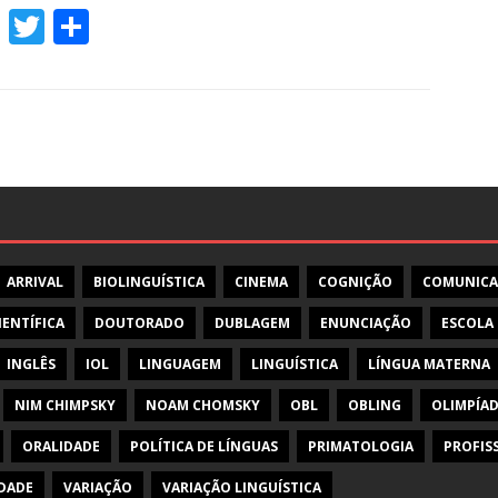
F
T
S
ac
w
h
e
itt
ar
b
er
e
o
o
k
ARRIVAL
BIOLINGUÍSTICA
CINEMA
COGNIÇÃO
COMUNIC
IENTÍFICA
DOUTORADO
DUBLAGEM
ENUNCIAÇÃO
ESCOLA
INGLÊS
IOL
LINGUAGEM
LINGUÍSTICA
LÍNGUA MATERNA
NIM CHIMPSKY
NOAM CHOMSKY
OBL
OBLING
OLIMPÍAD
ORALIDADE
POLÍTICA DE LÍNGUAS
PRIMATOLOGIA
PROFIS
DADE
VARIAÇÃO
VARIAÇÃO LINGUÍSTICA