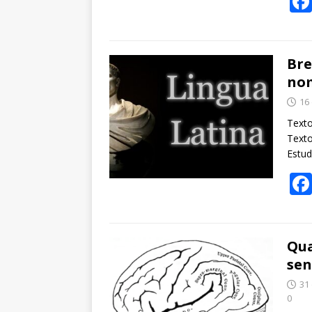
Bre
nom
16
Texto
Texto
Estud
Qua
sen
31
0