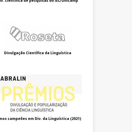
iv. científica de pesquisas do IEL/Unicamp
Divulgação Científica da Linguística
mos campeões em Div. da Linguística (2021
)