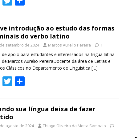
F
T
S
ac
w
h
e
itt
ar
b
er
e
ve introdução ao estudo das formas
inais do verbo latino
o
 de setembro de 2024
Marcos Aurelio Pereira
1
o
 de apoio para estudantes e interessados na língua latina
k
 de:Marcos Aurelio PereiraDocente da área de Letras e
os Clássicos no Departamento de Linguística
[…]
F
T
S
ac
w
h
e
itt
ar
b
er
e
ndo sua língua deixa de fazer
tido
o
 de agosto de 2024
Thiago Oliveira da Motta Sampaio
o