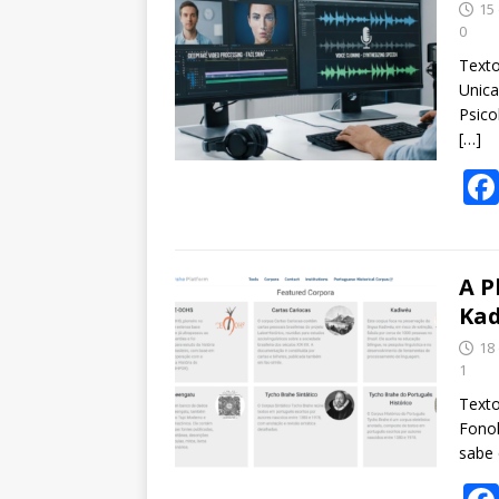
15
0
Texto
Unic
Psico
[…]
A P
Kad
18
1
Texto
Fonol
sabe 