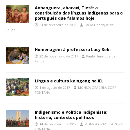
Anhanguera, abacaxi, Tietê: a
contribuição das línguas indígenas para o
português que falamos hoje
23 de fevereiro de 2018
Paulo Henrique de
Felipe
Homenagem à professora Lucy Seki
22 de novembro de 2017
Paulo Henrique de
Felipe
Língua e cultura kaingang no IEL
1 de agosto de 2017
MONICA GRACIELA ZOPPI
FONTANA
Indigenismo e Política Indigenista:
história, contextos políticos
14 de fevereiro de 2017
MONICA GRACIELA ZOPPI
FONTANA