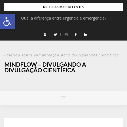
NOTÍCIAS MAIS RECENTES
Abrir a barra de ferramentas
Qual a diferença entre urgência e emergência?
Falando sobre comunicação para divulgadores científicos
MINDFLOW – DIVULGANDO A
DIVULGAÇÃO CIENTÍFICA