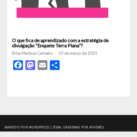
O que fica de aprendizado com a estratégia de
divulgação “Enquete Terra Plana”?
Erica Mariosa Carneiro
-
19 de março de 2021
Facebook
Mastodon
Email
Share
MANTIDO POR WORDPRESS
|
TEMA:
GREATMAG
POR ATHEMES.
DIVULGAÇÃO CIENTÍFICA