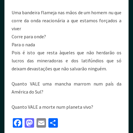
Uma bandeira flameja nas mãos de um homem nu que
corre da onda reacionária a que estamos forçados a
viver
Corre para onde?
Para o nada
Pois é isto que resta àqueles que não herdarão os
lucros das mineradoras e dos latifúndios que só
deixam devastações que não salvarão ninguém.
Quanto VALE uma mancha marrom num país da
América do Sul?
Quanto VALE a morte num planeta vivo?
Fa
M
E
S
ce
as
m
h