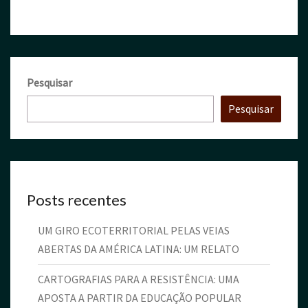
b
to
ai
ar
o
d
l
e
o
o
k
n
Pesquisar
Pesquisar
Posts recentes
UM GIRO ECOTERRITORIAL PELAS VEIAS
ABERTAS DA AMÉRICA LATINA: UM RELATO
CARTOGRAFIAS PARA A RESISTÊNCIA: UMA
APOSTA A PARTIR DA EDUCAÇÃO POPULAR