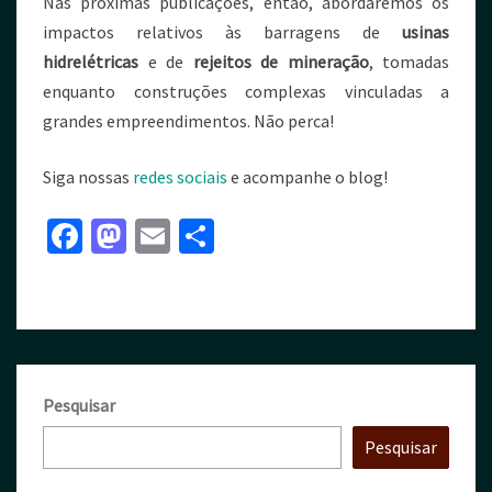
Nas próximas publicações, então, abordaremos os
impactos relativos às barragens de
usinas
hidrelétricas
e de
rejeitos
de mineração
, tomadas
enquanto construções complexas vinculadas a
grandes empreendimentos. Não perca!
Siga nossas
redes sociais
e acompanhe o blog!
Fa
M
E
S
ce
as
m
h
b
to
ai
ar
o
d
l
e
o
o
k
n
Pesquisar
Pesquisar