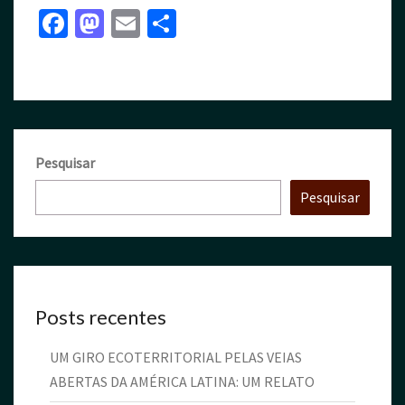
Fa
M
E
S
ce
as
m
h
b
to
ai
ar
o
d
l
e
o
o
k
n
Pesquisar
Pesquisar
Posts recentes
UM GIRO ECOTERRITORIAL PELAS VEIAS
ABERTAS DA AMÉRICA LATINA: UM RELATO