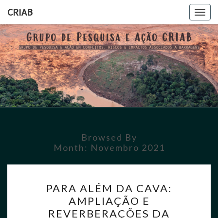
CRIAB
Toggl
CRIAB
Browsed By
Month:
Novembro 2021
PARA ALÉM DA CAVA:
AMPLIAÇÃO E
REVERBERAÇÕES DA