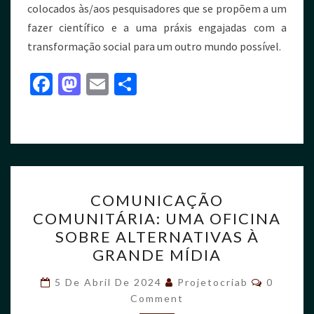
colocados às/aos pesquisadores que se propõem a um
fazer científico e a uma práxis engajadas com a
transformação social para um outro mundo possível.
Fa
M
E
S
ce
as
m
h
b
to
ai
ar
o
d
l
e
o
o
k
n
COMUNICAÇÃO
COMUNITÁRIA: UMA OFICINA
SOBRE ALTERNATIVAS À
GRANDE MÍDIA
5 De Abril De 2024
Projetocriab
0
Comment