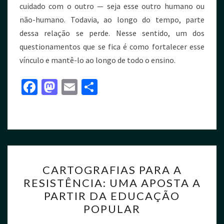
cuidado com o outro — seja esse outro humano ou
não-humano. Todavia, ao longo do tempo, parte
dessa relação se perde. Nesse sentido, um dos
questionamentos que se fica é como fortalecer esse
vínculo e mantê-lo ao longo de todo o ensino.
Fa
M
E
S
ce
as
m
h
b
to
ai
ar
o
d
l
e
o
o
k
n
CARTOGRAFIAS PARA A
RESISTÊNCIA: UMA APOSTA A
PARTIR DA EDUCAÇÃO
POPULAR