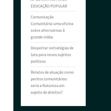
EDUCAÇÃO POPULAR
Comunicação
Comunitária: uma oficina
sobre alternativas à
grande mídia
Despertar: estratégias de
luta para novos sujeitos
políticos
Relatos de atuação como
peritos comunitários:
seria a Natureza um
sujeito de direitos?