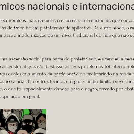
icos nacionais e internaciona
 econômicos mais recentes, nacionais e internacionais, que conco
mas de trabalho em plataformas de aplicativo. De outro modo, o r
buiu para a modernização de um nível tradicional de vida que não
uma ascensão social para parte do proletariado, ela tendeu a bene
ascensional que, não bastasse os seus problemas, foi interrompid
abilizou qualquer aumento da participação do proletariado na renda
cho salarial. Em outros termos, o regime militar limitou severa
do, o que foi espacialmente danoso para o negro, cercado por obstá
população em geral.