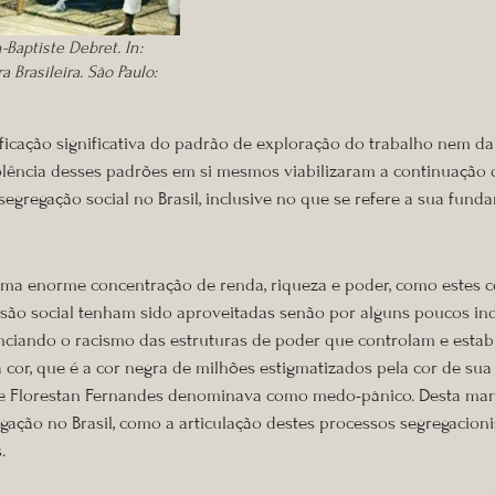
-Baptiste Debret. In:
 Brasileira. São Paulo:
cação significativa do padrão de exploração do trabalho nem da c
olência desses padrões em si mesmos viabilizaram a continuação d
segregação social no Brasil, inclusive no que se refere a sua fund
ma enorme concentração de renda, riqueza e poder, como estes c
nsão social tenham sido aproveitadas senão por alguns poucos in
nciando o racismo das estruturas de poder que controlam e estabil
cor, que é a cor negra de milhões estigmatizados pela cor de sua
ue Florestan Fernandes denominava como medo-pânico. Desta manei
gação no Brasil, como a articulação destes processos segregacioni
.