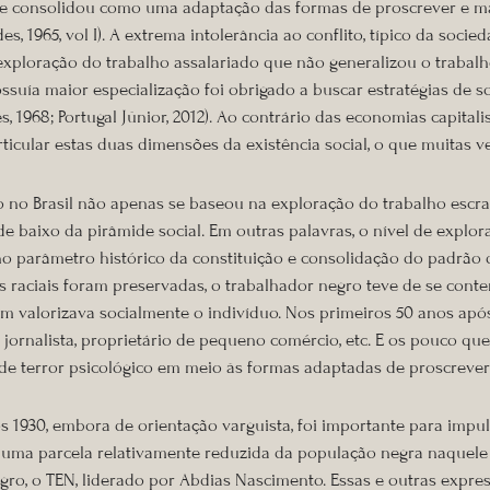
se consolidou como uma adaptação das formas de proscrever e mar
es, 1965, vol I). A extrema intolerância ao conflito, típico da s
ploração do trabalho assalariado que não generalizou o trabalho
suía maior especialização foi obrigado a buscar estratégias de so
 1968; Portugal Júnior, 2012). Ao contrário das economias capital
ticular estas duas dimensões da existência social, o que muitas 
o no Brasil não apenas se baseou na exploração do trabalho escra
 baixo da pirâmide social. Em outras palavras, o nível de explora
 no parâmetro histórico da constituição e consolidação do padrão 
raciais foram preservadas, o trabalhador negro teve de se conte
nem valorizava socialmente o indivíduo. Nos primeiros 50 anos ap
jornalista, proprietário de pequeno comércio, etc. E os pouco qu
de terror psicológico em meio às formas adaptadas de proscrever
1930, embora de orientação varguista, foi importante para impu
 uma parcela relativamente reduzida da população negra naquel
gro, o TEN, liderado por Abdias Nascimento. Essas e outras expr