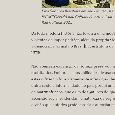
Uma Senhora Brasileira em seu Lar. 1823, Jean
ENCICLOPÉDIA Itaú Cultural de Arte e Cultura
Itaú Cultural, 2023.
De todo modo, a história não levou a uma modifi
violentas de impor padrões, além da própria vi
à democracia formal no Brasil.
[1]
A estrutura da 
1975).
Não apenas a expansão da riqueza preservou u
racializados. Embora as possibilidades de asce
estes o fizeram foi enormemente inferior, evide
outra razão a informalidade no país possui uma 
de matriz africana, que é um dos gatilhos do q
ascensão social evidenciam a natureza da segre
divisão que autoriza gestões sociais autoritárias