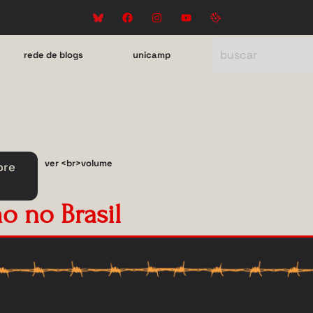
rede de blogs
unicamp
ver <br>volume
bre
o no Brasil