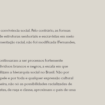
onvivência social. Pelo contrário, as formas
e estruturas senhoriais e escravistas em meio
amentação racial, não foi modificada (Fernandes,
ontinuaram a ser processos fortemente
divíduos brancos e negros, a escala em que
izam a hierarquia social no Brasil. Não por
 pele e por toda e qualquer expressão cultural
ra, não só as possibilidades racializadas de
stas, de raça e classe, aproximam o país de uma