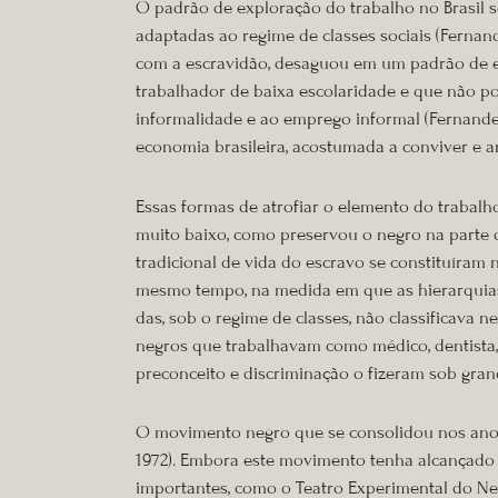
O padrão de exploração do trabalho no Brasil 
adaptadas ao regime de classes sociais (Fernand
com a escravidão, desaguou em um padrão de ex
trabalhador de baixa escolaridade e que não pos
informalidade e ao emprego informal (Fernandes,
economia brasileira, acostumada a conviver e ar
Essas formas de atrofiar o elemento do trabalh
muito baixo, como preservou o negro na parte de
tradicional de vida do escravo se constituíram
mesmo tempo, na medida em que as hierarquias 
das, sob o regime de classes, não classificava 
negros que trabalhavam como médico, dentista, 
preconceito e discriminação o fizeram sob gran
O movimento negro que se consolidou nos anos 
1972). Embora este movimento tenha alcançado
importantes, como o Teatro Experimental do Ne