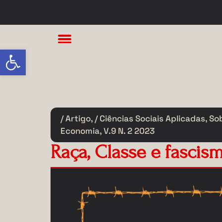
Abrir a barra de ferramentas
/ Artigo
,
/ Ciências Sociais Aplicadas
,
So
Economia
,
V.9 N. 2 2023
Raça, Classe e fascism