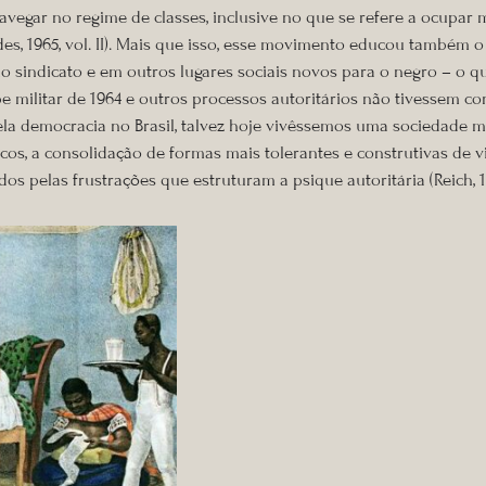
egar no regime de classes, inclusive no que se refere a ocupar m
des, 1965, vol. II). Mais que isso, esse movimento educou também
 sindicato e em outros lugares sociais novos para o negro – o qu
pe militar de 1964 e outros processos autoritários não tivessem co
a democracia no Brasil, talvez hoje vivêssemos uma sociedade mai
ticos, a consolidação de formas mais tolerantes e construtivas d
dos pelas frustrações que estruturam a psique autoritária (Reich, 1