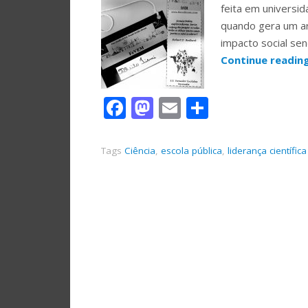
feita em universi
quando gera um art
impacto social se
Continue readin
Facebook
Mastodon
Email
Share
Tags
Ciência
,
escola pública
,
liderança científica