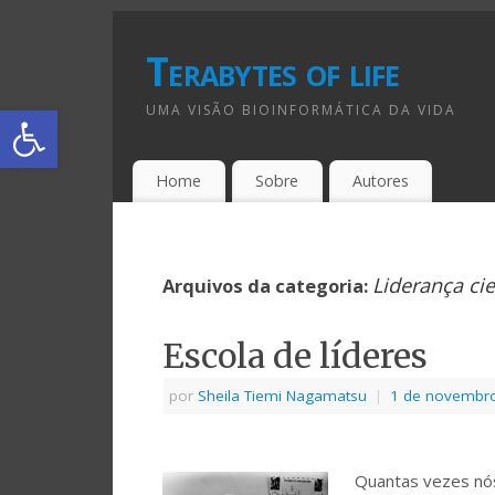
Terabytes of life
Abrir a barra de ferramentas
UMA VISÃO BIOINFORMÁTICA DA VIDA
Home
Sobre
Autores
Liderança cie
Arquivos da categoria:
Escola de líderes
por
Sheila Tiemi Nagamatsu
|
1 de novembr
Quantas vezes nó