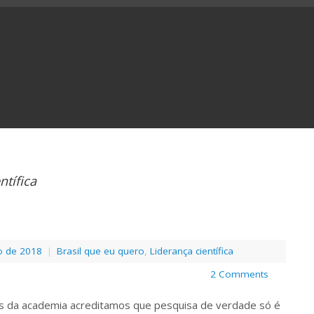
ntífica
o de 2018
|
Brasil que eu quero
,
Liderança científica
2 Comments
s da academia acreditamos que pesquisa de verdade só é