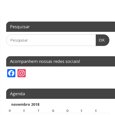
Pesquisar
OK
Acompanhem nossas redes sociais!
F
In
ac
st
e
a
Agenda
b
gr
o
a
novembro 2018
D
o
S
m
T
Q
Q
S
S