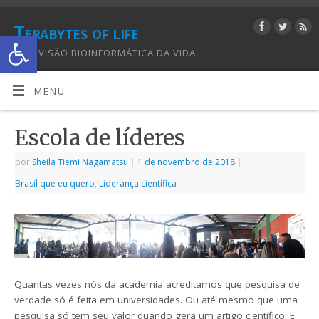
Terabytes of life
Abrir a barra de ferramentas
UMA VISÃO BIOINFORMÁTICA DA VIDA
MENU
Escola de líderes
por
Sheila Tiemi Nagamatsu
|
1 de novembro de 2018
|
Brasil que eu quero
,
Liderança científica
Quantas vezes nós da academia acreditamos que pesquisa de
verdade só é feita em universidades. Ou até mesmo que uma
pesquisa só tem seu valor quando gera um artigo científico. E