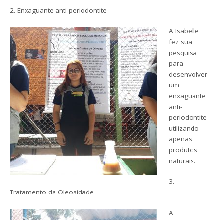
2. Enxaguante anti-periodontite
A Isabelle
fez sua
pesquisa
para
desenvolver
um
enxaguante
anti-
periodontite
utilizando
apenas
produtos
naturais.
3.
Tratamento da Oleosidade
A