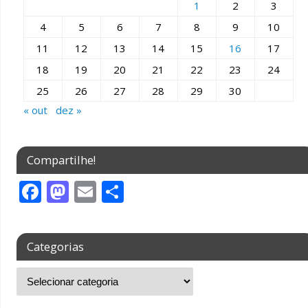
1
2
3
k
4
5
6
7
8
9
10
11
12
13
14
15
16
17
18
19
20
21
22
23
24
25
26
27
28
29
30
« out
dez »
Compartilhe!
F
M
E
S
ac
as
m
h
e
to
ai
ar
Categorias
b
d
l
e
o
o
o
n