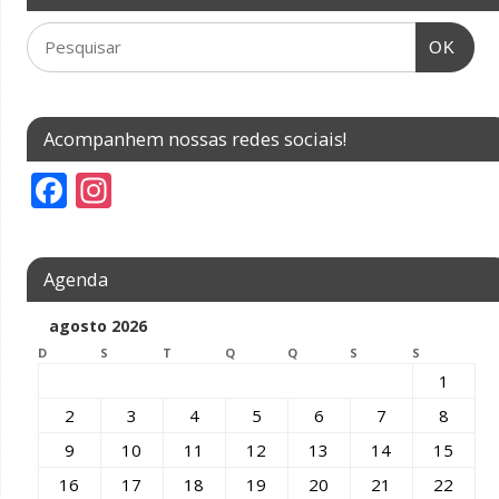
OK
Acompanhem nossas redes sociais!
F
In
ac
st
e
a
Agenda
b
gr
o
a
agosto 2026
D
o
S
m
T
Q
Q
S
S
1
k
2
3
4
5
6
7
8
9
10
11
12
13
14
15
16
17
18
19
20
21
22