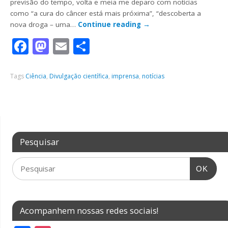
previsão do tempo, volta e meia me deparo com notícias
como “a cura do câncer está mais próxima”, “descoberta a
nova droga – uma…
Continue reading
→
Facebook
Mastodon
Email
Share
Tags
Ciência
,
Divulgação científica
,
imprensa
,
notícias
Pesquisar
OK
Acompanhem nossas redes sociais!