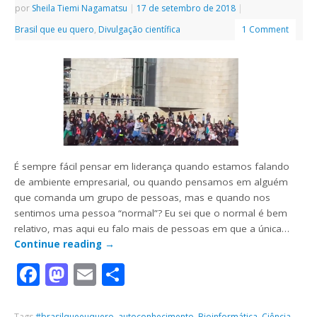
por
Sheila Tiemi Nagamatsu
|
17 de setembro de 2018
|
Brasil que eu quero
,
Divulgação científica
1 Comment
É sempre fácil pensar em liderança quando estamos falando
de ambiente empresarial, ou quando pensamos em alguém
que comanda um grupo de pessoas, mas e quando nos
sentimos uma pessoa “normal”? Eu sei que o normal é bem
relativo, mas aqui eu falo mais de pessoas em que a única…
Continue reading
→
Facebook
Mastodon
Email
Share
Tags
#brasilqueeuquero
,
autoconhecimento
,
Bioinformática
,
Ciência
,