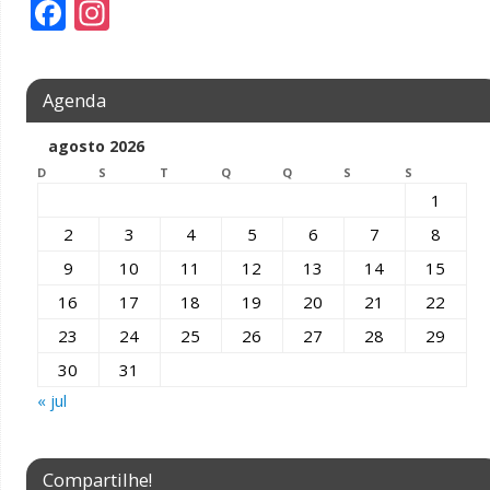
F
In
ac
st
e
a
Agenda
b
gr
o
a
agosto 2026
D
o
S
m
T
Q
Q
S
S
1
k
2
3
4
5
6
7
8
9
10
11
12
13
14
15
16
17
18
19
20
21
22
23
24
25
26
27
28
29
30
31
« jul
Compartilhe!