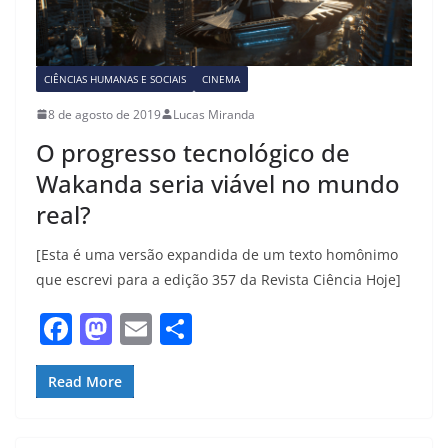
CIÊNCIAS HUMANAS E SOCIAIS
CINEMA
8 de agosto de 2019
Lucas Miranda
O progresso tecnológico de
Wakanda seria viável no mundo
real?
[Esta é uma versão expandida de um texto homônimo
que escrevi para a edição 357 da Revista Ciência Hoje]
F
M
E
S
a
a
m
h
c
st
ai
ar
Read More
e
o
l
e