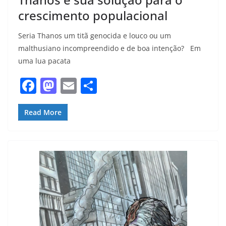
crescimento populacional
Seria Thanos um titã genocida e louco ou um
malthusiano incompreendido e de boa intenção? Em
uma lua pacata
F
M
E
S
a
a
m
h
c
st
ai
ar
Read More
e
o
l
e
b
d
o
o
o
n
k