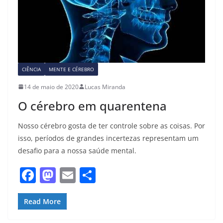
CIÊNCIA
MENTE E CÉREBRO
14 de maio de 2020
Lucas Miranda
O cérebro em quarentena
Nosso cérebro gosta de ter controle sobre as coisas. Por
isso, períodos de grandes incertezas representam um
desafio para a nossa saúde mental.
F
M
E
S
a
a
m
h
c
st
ai
ar
Read More
e
o
l
e