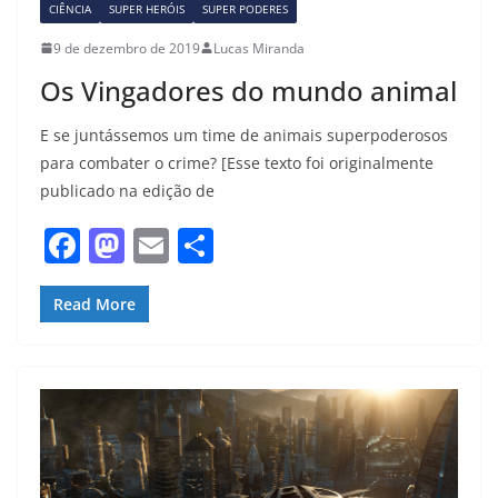
CIÊNCIA
SUPER HERÓIS
SUPER PODERES
9 de dezembro de 2019
Lucas Miranda
Os Vingadores do mundo animal
E se juntássemos um time de animais superpoderosos
para combater o crime? [Esse texto foi originalmente
publicado na edição de
F
M
E
S
a
a
m
h
c
st
ai
ar
Read More
e
o
l
e
b
d
o
o
o
n
k