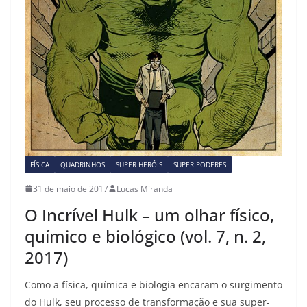
k
FÍSICA
QUADRINHOS
SUPER HERÓIS
SUPER PODERES
31 de maio de 2017
Lucas Miranda
O Incrível Hulk – um olhar físico,
químico e biológico (vol. 7, n. 2,
2017)
Como a física, química e biologia encaram o surgimento
do Hulk, seu processo de transformação e sua super-