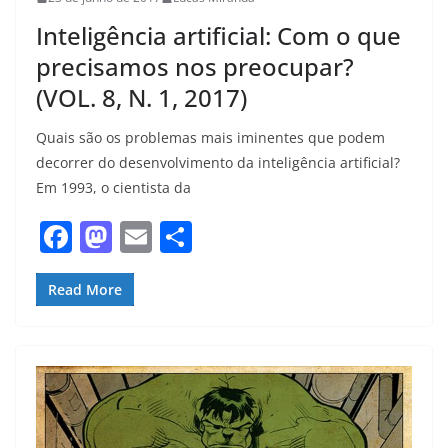
Inteligência artificial: Com o que
precisamos nos preocupar?
(VOL. 8, N. 1, 2017)
Quais são os problemas mais iminentes que podem
decorrer do desenvolvimento da inteligência artificial?
Em 1993, o cientista da
F
M
E
S
a
a
m
h
c
st
ai
ar
Read More
e
o
l
e
b
d
o
o
o
n