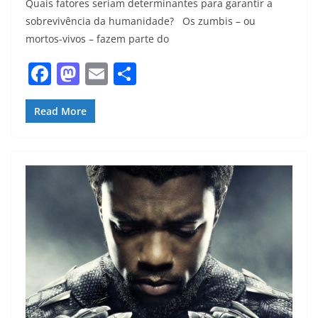
Quais fatores seriam determinantes para garantir a
sobrevivência da humanidade? Os zumbis – ou
mortos-vivos – fazem parte do
F
M
E
S
a
a
m
h
c
st
ai
ar
Read More
e
o
l
e
b
d
o
o
o
n
k