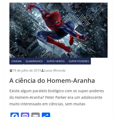
b
d
o
o
o
n
k
CINEMA
QUADRINHOS
SUPER HERÓIS
SUPER PODERES
19 de julho de 2019
Lucas Miranda
A ciência do Homem-Aranha
Existe algum paralelo biológico com os super-poderes
do Homem-Aranha? Peter Parker era um adolescente
muito interessado em ciências, sem muitas
F
M
E
S