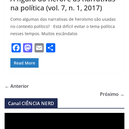
na política (vol. 7, n. 1, 2017)
Como algumas das narrativas de heroísmo são usadas
no contexto político? Está difícil evitar o tema política
nesses tempos. Muitos escândalos
F
M
E
S
a
a
m
h
c
st
ai
ar
Read More
e
o
l
e
b
d
← Anterior
o
o
Próximo →
o
n
Canal CIÊNCIA NERD
k
T
o