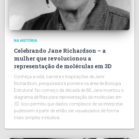
NA HISTÓRIA
Celebrando Jane Richardson – a
mulher que revolucionou a
representação de moléculas em 3D
Conheça a vida, carreira e inspirações de Jane
Richardson, pesquisadora pioneira na área de Biologia
Estrutural. No começo da década de 80, Jane inventou o
diagrama de fitas para representação de moléculas em
3D. Isso permitiu que dados complexos de se interpretar
pudessem a partir de então ser visualizados de forma
mais simples e intuitiva.