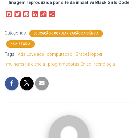
Imagem reproduzida por site da iniciativa Black Girls Code
F
T
P
L
C
S
a
w
i
i
o
h
c
i
n
n
p
a
e
t
t
k
y
r
Categorias:
EDUCAÇÃO E POPULARIZAÇÃO DA CIÊNCIA
b
t
e
e
L
e
o
e
r
d
i
NA HISTÓRIA
o
r
e
I
n
Tags:
Ada Lovelace
computacao
Grace Hopper
k
s
n
k
t
mulheres na ciencia
programadoras Eniac
tecnologia