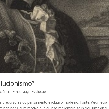
olucionismo”
,
ciência
,
Ernst Mayr
,
Evolução
os precursores do pensamento evolutivo moderno. Fonte: Wikimedia
mingo por algum motivo que eu não me lembro se iniciou uma disc