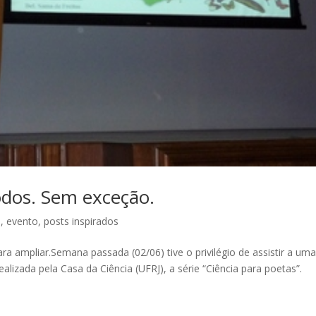
odos. Sem exceção.
o
,
evento
,
posts inspirados
para ampliar.Semana passada (02/06) tive o privilégio de assistir a um
ealizada pela Casa da Ciência (UFRJ), a série “Ciência para poetas”.