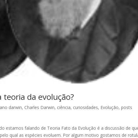
 teoria da evolução?
ano darwin
,
Charles Darwin
,
ciência
,
curiosidades
,
Evolução
,
posts
do estamos falando de Teoria Fato da Evolução é a discussão de q
 pelo qual as espécies evoluem. Por algum motivo gostamos de rotul