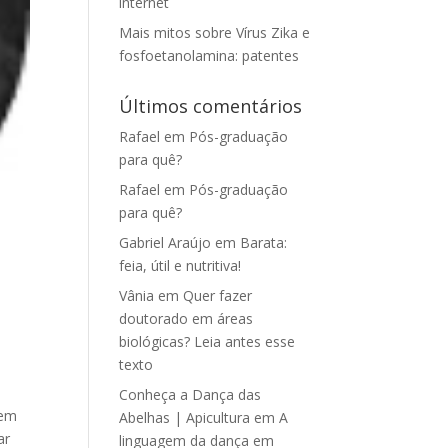
internet
Mais mitos sobre Vírus Zika e
fosfoetanolamina: patentes
Últimos comentários
Rafael
em
Pós-graduação
para quê?
Rafael
em
Pós-graduação
para quê?
Gabriel Araújo
em
Barata:
feia, útil e nutritiva!
Vânia
em
Quer fazer
doutorado em áreas
biológicas? Leia antes esse
texto
Conheça a Dança das
uem
Abelhas | Apicultura
em
A
ar
linguagem da dança em