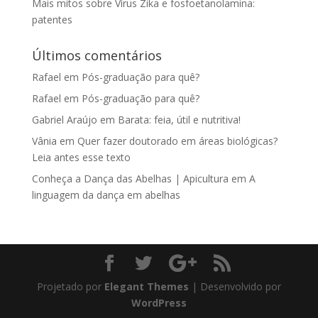
Mais mitos sobre Vírus Zika e fosfoetanolamina:
patentes
Últimos comentários
Rafael
em
Pós-graduação para quê?
Rafael
em
Pós-graduação para quê?
Gabriel Araújo
em
Barata: feia, útil e nutritiva!
Vânia
em
Quer fazer doutorado em áreas biológicas?
Leia antes esse texto
Conheça a Dança das Abelhas | Apicultura
em
A
linguagem da dança em abelhas
Projetado por
Elegant Themes
| Desenvolvido por
WordPress