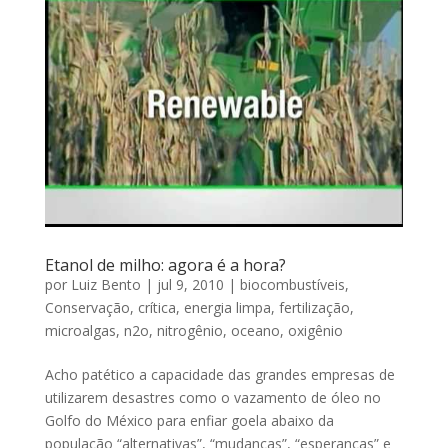
Etanol de milho: agora é a hora?
por
Luiz Bento
|
jul 9, 2010
|
biocombustíveis
,
Conservação
,
crítica
,
energia limpa
,
fertilização
,
microalgas
,
n2o
,
nitrogênio
,
oceano
,
oxigênio
Acho patético a capacidade das grandes empresas de
utilizarem desastres como o vazamento de óleo no
Golfo do México para enfiar goela abaixo da
população “alternativas”, “mudanças”, “esperanças” e