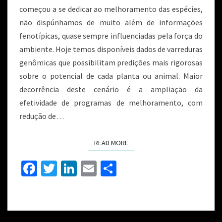
começou a se dedicar ao melhoramento das espécies,
não dispúnhamos de muito além de informações
fenotípicas, quase sempre influenciadas pela força do
ambiente. Hoje temos disponíveis dados de varreduras
genômicas que possibilitam predições mais rigorosas
sobre o potencial de cada planta ou animal. Maior
decorrência deste cenário é a ampliação da
efetividade de programas de melhoramento, com
redução de…
READ MORE
Fa
T
Li
E
S
ce
wi
n
m
h
b
tt
ke
ai
ar
o
er
dI
l
e