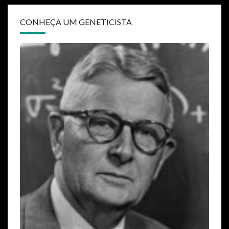
o
n
k
CONHEÇA UM GENETICISTA