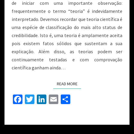
de iniciar com uma importante observação:
frequentemente o termo “teoria” é indevidamente
interpretado. Devemos recordar que teoria científica é
uma espécie de classificação do mais alto status de
credibilidade. Isto é, uma teoria é amplamente aceita
pois existem fatos sólidos que sustentam a sua
explicação. Além disso, as teorias podem ser
continuamente testadas e com comprovação
científica ganham ainda…
READ MORE
Fa
T
Li
E
S
ce
wi
n
m
h
b
tt
ke
ai
ar
o
er
dI
l
e