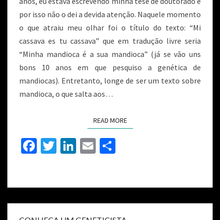
anos, eu estava escrevendo minha tese de doutorado e
por isso não o dei a devida atenção. Naquele momento
o que atraiu meu olhar foi o título do texto: “Mi
cassava es tu cassava” que em tradução livre seria
“Minha mandioca é a sua mandioca” (já se vão uns
bons 10 anos em que pesquiso a genética de
mandiocas). Entretanto, longe de ser um texto sobre
mandioca, o que salta aos…
READ MORE
Fa
T
Li
E
S
ce
wi
n
m
h
b
tt
ke
ai
ar
o
er
dI
l
e
o
n
CONHEÇA UM GENETICISTA