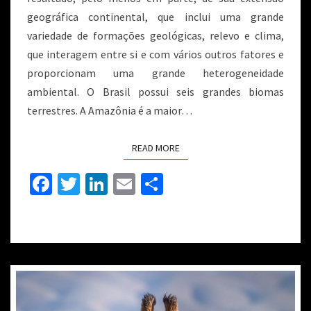
geográfica continental, que inclui uma grande
variedade de formações geológicas, relevo e clima,
que interagem entre si e com vários outros fatores e
proporcionam uma grande heterogeneidade
ambiental. O Brasil possui seis grandes biomas
terrestres. A Amazônia é a maior…
READ MORE
Fa
T
Li
E
S
ce
wi
n
m
h
b
tt
ke
ai
ar
o
er
dI
l
e
o
n
k