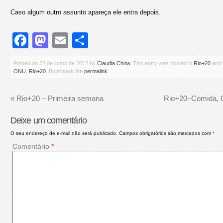
Caso algum outro assunto apareça ele entra depois.
Facebook
Mastodon
Email
Share
Posted on
22 de junho de 2012
by
Claudia Chow
. This entry was posted in
Rio+20
and 
ONU
,
Rio+20
. Bookmark the
permalink
.
«
Rio+20 – Primeira semana
Rio+20–Comida,
Deixe um comentário
O seu endereço de e-mail não será publicado.
Campos obrigatórios são marcados com
*
Comentário
*