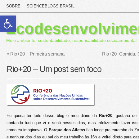
SOBRE
SCIENCEBLOGS BRASIL
Abrir a barra de ferramentas
Ecodesenvolvime
Meio ambiente, sustentabilidade, responsabilidade socioambiental
«
Rio+20 – Primeira semana
Rio+20–Comida,
Rio+20 – Um post sem foco
Eu queria ter feito desse blog o meu diário da
Rio+20
, gostaria de
contando tudo que vi e senti nesses dias, mas infelizmente fazer iss
como eu imaginava. O
Parque dos Atletas
fica longe pra caramba da Zo
e nenhum dos dias eu sai do meu trabalho às 16h e voltei direto para cas