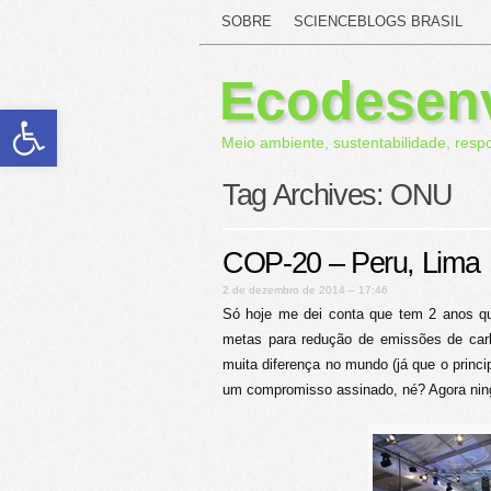
SOBRE
SCIENCEBLOGS BRASIL
Ecodesen
Abrir a barra de ferramentas
Meio ambiente, sustentabilidade, resp
Tag Archives:
ONU
COP-20 – Peru, Lima
2 de dezembro de 2014 – 17:46
Só hoje me dei conta que tem 2 anos qu
metas para redução de emissões de car
muita diferença no mundo (já que o princ
um compromisso assinado, né? Agora n