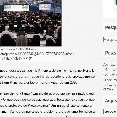
Pesqu
bertura da COP-20 Foto:
Posts
r.com/photos/126063342@N06/15736749298/in/set-
72157649549283121
A Amazôn
15 anos!
ça, dessa vez aqui na América do Sul, em Lima no Peru. E
Greenwas
sse encontro
sai um rascunho de acordo
e que provavelmente
O docume
 em Paris para então entrar em vigor só em 2020.
Sobre o 
clima 2
e isso demora tanto? Ensaio de acordo pra ser assinado daqui
s? O que essa gente espera que aconteça até lá? Aliás, o que
Arqui
do o protocolo de Kioto expirou? Um milagre! Literalmente um
ensam… Vamos empurrando o problema até que uma tecnologia