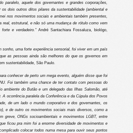
do paralelo, aquele dos governantes e grandes corporações,
os dois outros ditos pilares da sustentabilidade (ambiental e
irmei nos movimentos sociais e ambientais também presentes,
real, estrutural, e não só uma mudança de rótulo como vem
 forte e verdadeiro.”
André Santachiara Fossaluza, biológo,
 sonho, uma forte experiência sensorial, foi viver em um país
r que as pessoas ainda são melhores do que os governos em
em sustentabilidade, São Paulo.
para conhecer de perto um mega evento, alguém disse que foi
 ONU. Foi também uma chance de ter contato com pessoas do
io ambiente do Butão e um delegado das Ilhas Salomão, até
D. A ocorrência paralela da Conferência e da Cúpula dos Povos
dade, de um lado o mundo corporativo e dos governantes, os
ro), e de outro os movimentos sociais mais diversos, como a
 em greve, ONGs socioambientais e movimentos LGBT, entre
que ficou pra mim foi a enorme diversidade de movimentos e
 complicado colocar todos numa mesa para ouvir seus pontos