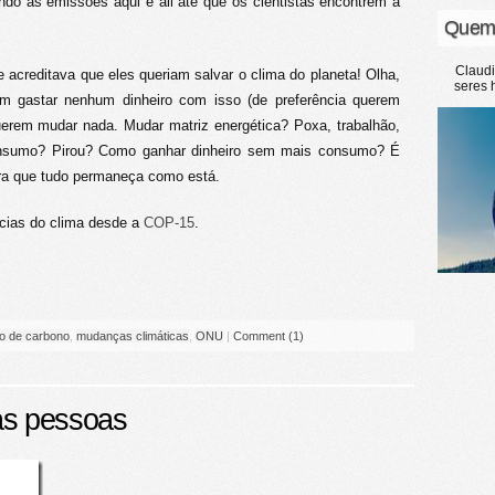
ndo as emissões aqui e ali até que os cientistas encontrem a
Quem
Claud
acreditava que eles queriam salvar o clima do planeta! Olha,
seres 
em gastar nenhum dinheiro com isso (de preferência querem
uerem mudar nada. Mudar matriz energética? Poxa, trabalhão,
 consumo? Pirou? Como ganhar dinheiro sem mais consumo? É
ara que tudo permaneça como está.
ncias do clima desde a
COP-15
.
o de carbono
,
mudanças climáticas
,
ONU
|
Comment (1)
as pessoas