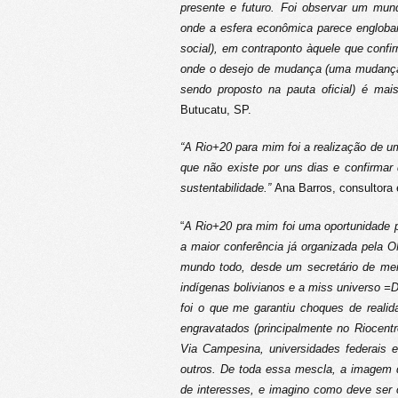
presente e futuro. Foi observar um mun
onde a esfera econômica parece englobar 
social), em contraponto àquele que conf
onde o desejo de mudança (uma mudança 
sendo proposto na pauta oficial) é mais
Butucatu, SP.
“A Rio+20 para mim foi a realização de um
que não existe por uns dias e confirma
sustentabilidade.”
Ana Barros, consultora 
“
A Rio+20 pra mim foi uma oportunidade 
a maior conferência já organizada pela
mundo todo, desde um secretário de me
indígenas bolivianos e a miss universo =
foi o que me garantiu choques de reali
engravatados (principalmente no Riocent
Via Campesina, universidades federais
outros. De toda essa mescla, a imagem 
de interesses, e imagino como deve ser