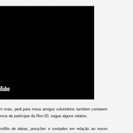
em mais, pedi para meus amigos voluntários também contarem
cia de participar da Rio+20, segue alguns relatos:
conflito de ideias, posições e vontades em relação ao nosso