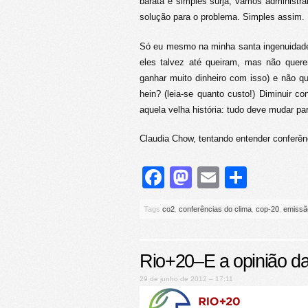
barata e simples surja, vamos administra
solução para o problema. Simples assim.
Só eu mesmo na minha santa ingenuidade 
eles talvez até queiram, mas não quer
ganhar muito dinheiro com isso) e não q
hein? (leia-se quanto custo!) Diminuir
aquela velha história: tudo deve mudar p
Claudia Chow, tentando entender conferê
Facebook
Mastodon
Email
Share
Tags
co2
,
conferências do clima
,
cop-20
,
emissã
Rio+20–E a opinião d
29 de junho de 2012 – 17:11