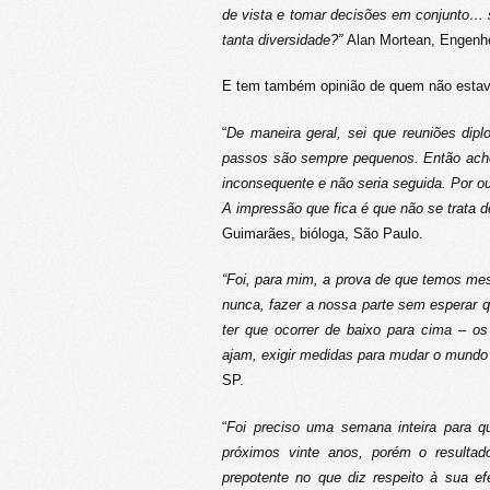
de vista e tomar decisões em conjunto…
tanta diversidade?”
Alan Mortean, Engenhe
E tem também opinião de quem não estav
“
De maneira geral, sei que reuniões di
passos são sempre pequenos. Então acho 
inconsequente e não seria seguida. Por ou
A impressão que fica é que não se trata 
Guimarães, bióloga, São Paulo.
“Foi, para mim, a prova de que temos me
nunca, fazer a nossa parte sem esperar
ter que ocorrer de baixo para cima – o
ajam, exigir medidas para mudar o mundo
SP.
“
Foi preciso uma semana inteira para q
próximos vinte anos, porém o resultad
prepotente no que diz respeito à sua e