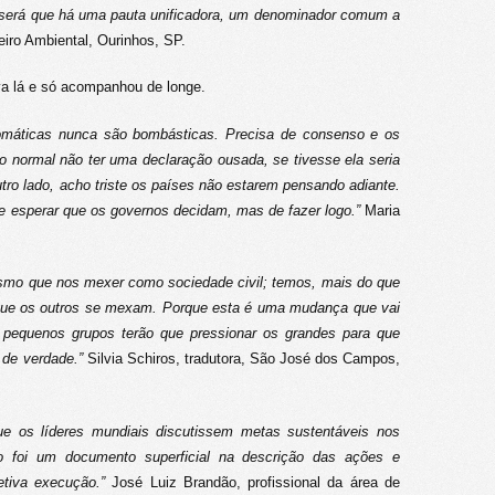
 será que há uma pauta unificadora, um denominador comum a
iro Ambiental, Ourinhos, SP.
a lá e só acompanhou de longe.
plomáticas nunca são bombásticas. Precisa de consenso e os
normal não ter uma declaração ousada, se tivesse ela seria
tro lado, acho triste os países não estarem pensando adiante.
de esperar que os governos decidam, mas de fazer logo.”
Maria
smo que nos mexer como sociedade civil; temos, mais do que
 que os outros se mexam. Porque esta é uma mudança que vai
s pequenos grupos terão que pressionar os grandes para que
 de verdade.”
Silvia Schiros, tradutora, São José dos Campos,
ue os líderes mundiais discutissem metas sustentáveis nos
o foi um documento superficial na descrição das ações e
fetiva execução.”
José Luiz Brandão, profissional da área de