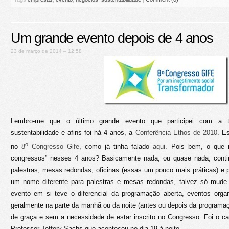
Um grande evento depois de 4 anos
23 de março de 2014 – 12:58
Lembro-me que o último grande evento que participei com a t
sustentabilidade e afins foi há 4 anos, a
Conferência Ethos de 2010
. E
o
no
8
Congresso Gife
, como já tinha falado
aqui
. Pois bem, o que 
congressos” nesses 4 anos? Basicamente nada, ou quase nada, con
palestras, mesas redondas, oficinas (essas um pouco mais práticas) e 
um nome diferente para palestras e mesas redondas, talvez só mude 
evento em si teve o diferencial da programação aberta, eventos organ
geralmente na parte da manhã ou da noite (antes ou depois da programaçã
de graça e sem a necessidade de estar inscrito no Congresso. Foi o c
Professor Jeffery Sachs que aconteceu no dia 19 à noite.