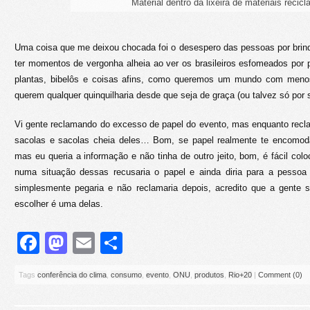
Material dentro da lixeira de materiais recicl
Uma coisa que me deixou chocada foi o desespero das pessoas por brin
ter momentos de vergonha alheia ao ver os brasileiros esfomeados por
plantas, bibelôs e coisas afins, como queremos um mundo com men
querem qualquer quinquilharia desde que seja de graça (ou talvez só por 
Vi gente reclamando do excesso de papel do evento, mas enquanto recl
sacolas e sacolas cheia deles… Bom, se papel realmente te encomoda
mas eu queria a informação e não tinha de outro jeito, bom, é fácil col
numa situação dessas recusaria o papel e ainda diria para a pessoa
simplesmente pegaria e não reclamaria depois, acredito que a gente
escolher é uma delas.
Facebook
Mastodon
Email
Share
Tags
conferência do clima
,
consumo
,
evento
,
ONU
,
produtos
,
Rio+20
|
Comment (0)