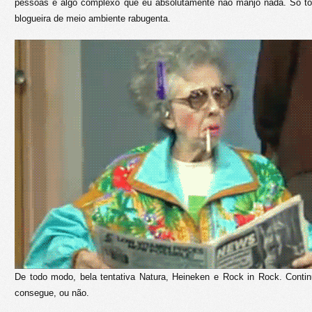
pessoas é algo complexo que eu absolutamente não manjo nada. Só tô
blogueira de meio ambiente rabugenta.
De todo modo, bela tentativa Natura, Heineken e Rock in Rock. Conti
consegue, ou não.