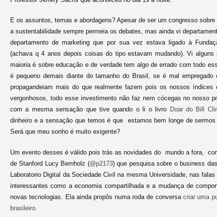
E os assuntos, temas e abordagens? Apesar de ser um congresso sobre 
a sustentabilidade sempre permeia os debates, mas ainda vi departamento
departamento de marketing que por sua vez estava ligado à Fundaç
(achava q 4 anos depois coisas do tipo estavam mudando). Vi alguns
maioria é sobre educação e de verdade tem algo de errado com todo ess
é pequeno demais diante do tamanho do Brasil, se é mal empregado o
propagandeiam mais do que realmente fazem pois os nossos índices
vergonhosos, todo esse investimento não faz nem cócegas no nosso pr
com a mesma sensação que tive quando o li o livro
Doar do Bill Cli
dinheiro e a sensação que temos é que estamos bem longe de sermo
Será que meu sonho é muito exigente?
Um evento desses é válido pois trás as novidades do mundo a fora, co
de Stanford Lucy Bernholz (
@p2173
) que pesquisa sobre o business da
Laboratorio Digital da Sociedade Civil na mesma Universidade, nas falas
interessantes como a economia compartilhada e a mudança de compo
novas tecnologias. Ela ainda propôs numa roda de conversa
criar uma p
brasileiro
.