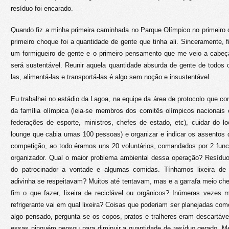
resíduo foi encarado.
Quando fiz a minha primeira caminhada no Parque Olímpico no primeiro
primeiro choque foi a quantidade de gente que tinha ali. Sinceramente, f
um formigueiro de gente e o primeiro pensamento que me veio a cabeç
será sustentável. Reunir aquela quantidade absurda de gente de todos
las, alimentá-las e transportá-las é algo sem noção e insustentável.
Eu trabalhei no estádio da Lagoa, na equipe da área de protocolo que c
da família olímpica (leia-se membros dos comitês olímpicos nacionais
federações de esporte, ministros, chefes de estado, etc), cuidar do 
lounge que cabia umas 100 pessoas) e organizar e indicar os assentos 
competição, ao todo éramos uns 20 voluntários, comandados por 2 func
organizador. Qual o maior problema ambiental dessa operação? Resíduo
do patrocinador a vontade e algumas comidas. Tínhamos lixeira de r
adivinha se respeitavam? Muitos até tentavam, mas e a garrafa meio che
fim o que fazer, lixeira de reciclável ou orgânicos? Inúmeras vezes 
refrigerante vai em qual lixeira? Coisas que poderiam ser planejadas com
algo pensado, pergunta se os copos, pratos e tralheres eram descartáv
essas ninguém pensou para diminuir a quantidade de resíduo gerado. M