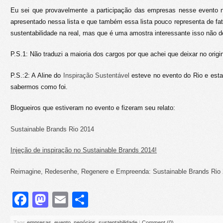
Eu sei que provavelmente a participação das empresas nesse evento n
apresentado nessa lista e que também essa lista pouco representa de f
sustentabilidade na real, mas que é uma amostra interessante isso não d
P.S.1: Não traduzi a maioria dos cargos por que achei que deixar no orig
P.S.:2: A Aline do
Inspiração Sustentável
esteve no evento do Rio e est
sabermos como foi.
Blogueiros que estiveram no evento e fizeram seu relato:
Sustainable Brands Rio 2014
Injeção de inspiração no Sustainable Brands 2014!
Reimagine, Redesenhe, Regenere e Empreenda: Sustainable Brands Rio
Facebook
Mastodon
Email
Share
Tags
empresas
,
evento
,
negócios
,
sustentabilidade
|
Comment (0)