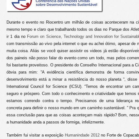
Durante o evento no Riocentro um milhão de coisas aconteceram na 
mesmo tempo e claro que trabalhando todos os dias no Parque dos Atlet
ir 1 dia no
Forum on Science, Technology and Innovation for Sustaina
com transmissão ao vivo pela internet o que eu achei ótimo, apesar de
muita coisa. Aliás se você quiser assistir os videos já estão disponíve
dos paineis não posso falar do evento como um todo, mas pelos coment
foi bastante proveitoso. O presidente do Conselho Internacional para a 
óbvia para mim: “A evidência científica demonstra de forma conv
desenvolvimento está a minar a resistência do nosso planeta “, disse
International Council for Science (ICSU). “Temos de encontrar um cam
seguro e próspero. Com todo o conhecimento e criatividade que temos 
estamos correndo contra o tempo. Precisamos de uma liderança rea
concreta para definir o nosso mundo em um caminho sustentável. ” Pra 
essa conclusão para que as coisas aconteçam mais rápido? Bom, nesse
a humanidade anda a passos de formiga, infelizmente.
Também fui visitar a exposição
Humanindade 2012
no Forte de Copacaba