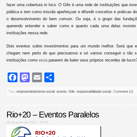
fazer uma cobertura in loco. O Gife é uma rede de instituições que inve
pública e tem como missão aperfeiçoar e difundir conceitos e práticas d
o desenvolvimento do bem comum. Ou seja, é o grupo das fundaçõe
querendo entender e saber como e quanto cada uma delas investe
instituições nessa rede.
Dois eventos sobre investimentos para um mundo melhor. Será que e
chegam nem perto do que precisamos e só vamos conseguir o tão 
instituições como
essa
pararem de bater seus próprios recordes de lucro
Facebook
Mastodon
Email
Share
Tags
empreendedorismo social
,
evento
,
Gife
,
responsabilidade social
|
Comment (1)
Rio+20 – Eventos Paralelos
26 de junho de 2012 – 18:39