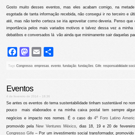
Gosto muito desses eventos, mas eles acabam comigo, na metade
esgotada de tanta informação recebida, não consegui ir no terceiro e úl
até, mas não tenho certeza se iria aproveitar como deveria. Penso qu
importância pelos mais variados motivos e talvez dessa vez a minha
debatibos e conversados lá vão ainda que minimanente sair daquelas pa
Facebook
Mastodon
Email
Share
Tags
Congresso
,
empresas
,
evento
,
fundação
,
fundações
,
Gife
,
responsabilidade soci
Eventos
4 de fevereiro de 2014 – 18:36
Se antes os eventos do tema sustentabilidade tinham sustentável no no
pouco mais elaborados e na minha caixa postal tem sempre algu
o
negócios e impacto nos nomes. É o caso do
4
Foro Latino Americ
promovido pela
New Ventures México
, dias 18, 19 e 20 de feverei
Congresso Gife
– Por um investimento social transformador, promovido