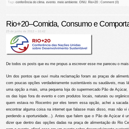
Tags
conferência do clima
,
evento
,
meio ambiente
,
ONU
,
Rio+20
|
Comment (0)
Rio+20–Comida, Consumo e Comport
25 de junho de 2012 – 10:42
De todos os posts que eu me propus a escrever esse me pareceu o mais 
Um dos pontos que ouvi muita reclamação foram as praças de aliment
com poucas opções verdadeiramente sustentáveis ou saudáveis, mas lá 
uma opção a mais, uma pequena loja do supermercado Pão de Açúcar
os das lojas fora do evento e com produtos locais, naturais ou orgânicos
quem estava no Riocentro por eles terem essa opção, achei a sacada d
encontrar alguma coisa na internet que falasse mais disso, mas não vi
perdendo a oportunidade…). Antes que falem que o Pão de Açúcar é u
dizer que dentro das opções dadas na praça de alimentação do Rio Ce