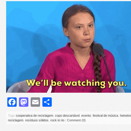
Facebook
Mastodon
Email
Share
Tags
cooperativa de reciclagem
,
copo descartável
,
evento
,
festival de música
,
heinek
reciclagem
,
resíduos sólidos
,
rock in rio
|
Comment (0)