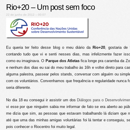
Rio+20 – Um post sem foco
22 de junho de 2012 – 00:07
Eu queria ter feito desse blog o meu diário da
Rio+20
, gostaria de
contando tudo que vi e senti nesses dias, mas infelizmente fazer iss
como eu imaginava. O
Parque dos Atletas
fica longe pra caramba da Zo
e nenhum dos dias eu sai do meu trabalho às 16h e voltei direto para cas
alguma palestra, passear pelos stands, conversar com alguém ou simpl
com os voluntários. Convenhamos que frequência e regularidade nunca foi
seria diferente.
No dia 18 eu consegui ir assistir um dos
Diálogos para o Desenvolvimen
vi esse por que ninguém sabia me informar de fato se era aberto ao púb
me dizia que sim, as pessoas que estavam trabalhando lá diziam que n
até que uma das minhas amigas voluntárias foi lá tentar e conseguiu, se
pois conhecer o Riocentro foi muito legal.