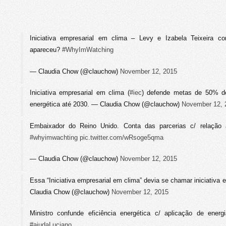
Iniciativa empresarial em clima – Levy e Izabela Teixeira c
apareceu?
#WhyImWatching
— Claudia Chow (@clauchow)
November 12, 2015
Iniciativa empresarial em clima (
#iec
) defende metas de 50% de
energética até 2030. — Claudia Chow (@clauchow)
November 12, 
Embaixador do Reino Unido. Conta das parcerias c/ relação
#whyimwachting
pic.twitter.com/wRsoge5qma
— Claudia Chow (@clauchow)
November 12, 2015
Essa “Iniciativa empresarial em clima” devia se chamar iniciativ
Claudia Chow (@clauchow)
November 12, 2015
Ministro confunde eficiência energética c/ aplicação de energ
#ajudaLuciano