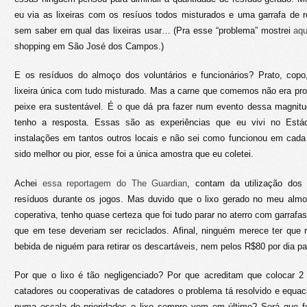
eu via as lixeiras com os resíuos todos misturados e uma garrafa de r
sem saber em qual das lixeiras usar… (Pra esse “problema” mostrei
aqu
shopping em São José dos Campos.)
E os resíduos do almoço dos voluntários e funcionários? Prato, copo
lixeira única com tudo misturado. Mas a carne que comemos não era pr
peixe era sustentável. É o que dá pra fazer num evento dessa magnitu
tenho a resposta. Essas são as experiências que eu vivi no Estád
instalações em tantos outros locais e não sei como funcionou em cada
sido melhor ou pior, esse foi a única amostra que eu coletei.
Achei
essa reportagem do The Guardian
, contam da utilização dos
resíduos durante os jogos. Mas duvido que o lixo gerado no meu alm
coperativa, tenho quase certeza que foi tudo parar no aterro com garrafas
que em tese deveriam ser reciclados. Afinal, ninguém merece ter que r
bebida de niguém para retirar os descartáveis, nem pelos R$80 por dia pa
Por que o lixo é tão negligenciado? Por que acreditam que colocar 2 
catadores ou cooperativas de catadores o problema tá resolvido e equ
numa escala de prioridades o lixo sempre vem em último? Será que fo