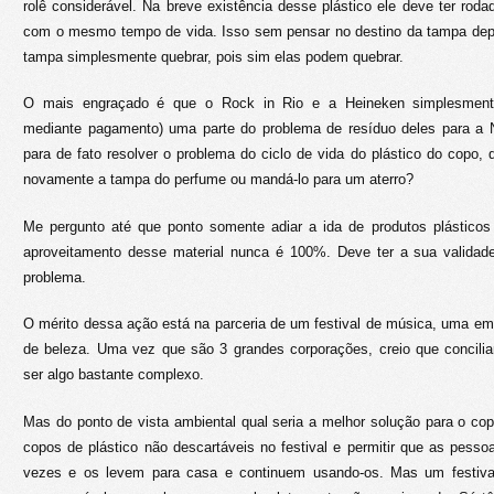
rolê considerável. Na breve existência desse plástico ele deve ter ro
com o mesmo tempo de vida. Isso sem pensar no destino da tampa dep
tampa simplesmente quebrar, pois sim elas podem quebrar.
O mais engraçado é que o Rock in Rio e a Heineken simplesment
mediante pagamento) uma parte do problema de resíduo deles para a 
para de fato resolver o problema do ciclo de vida do plástico do copo, qu
novamente a tampa do perfume ou mandá-lo para um aterro?
Me pergunto até que ponto somente adiar a ida de produtos plásticos 
aproveitamento desse material nunca é 100%. Deve ter a sua validad
problema.
O mérito dessa ação está na parceria de um festival de música, uma e
de beleza. Uma vez que são 3 grandes corporações, creio que concilia
ser algo bastante complexo.
Mas do ponto de vista ambiental qual seria a melhor solução para o co
copos de plástico não descartáveis no festival e permitir que as pes
vezes e os levem para casa e continuem usando-os. Mas um festiva