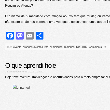
Pequim ou Atenas?
O cinismo da humanidade com relação ao lixo tem que mudar, ou vamos 
não existe e não nos pertence uma vez que o colocamos numa lata de li
Facebook
Mastodon
Email
Share
Tags
evento
,
grandes eventos
,
lixo
,
olímpiadas
,
resíduos
,
Rio 2016
|
Comments (3)
O que aprendi hoje
12 de novembro de 2015 – 19:21
Hoje teve evento: “Implicações e oportunidades para o meio empresarial d