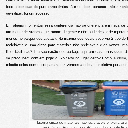
com o evento, afinal esse era um evento sobre desenvolvimento sustent
food e comidas de puro carboidratos já é um bom começo. Infelizmente
ouvi dizer, foi um sucesso.
Em alguns momentos essa conferência não se diferencia em nada de out
um monte de stands e um monte de gente e não pude deixar de reparar em
menos no parque dos atletas). Na maioria dos locais você via 2 tipo de l
recicláveis e uma cinza para materiais não recicláveis e as vezes uma l
Bem fácil, nao? É a separação que eu faço aqui em casa, mas quem d
se preocupam com em jogar o lixo certo no lugar certo? Como
já disse
,
relação delas com o lixo para ai sim vermos a coleta ser efetiva por aqui.
Lixeira cinza de materiais não recicláveis e lixeira azu
recicláveis. Reparem que até a cor do saco de lixo 