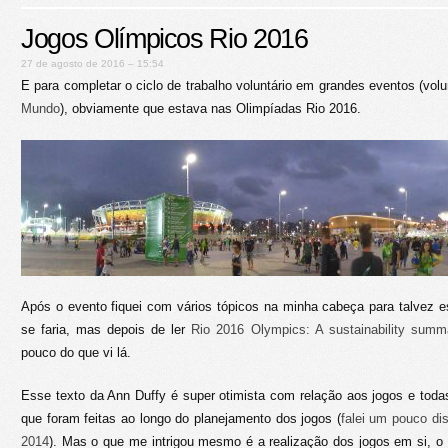
Jogos Olímpicos Rio 2016
27 de agosto de 2016 – 15:54
E para completar o ciclo de trabalho voluntário em grandes eventos (volu
Mundo
), obviamente que estava nas Olimpíadas Rio 2016.
Após o evento fiquei com vários tópicos na minha cabeça para talvez es
se faria, mas depois de ler
Rio 2016 Olympics: A sustainability summ
pouco do que vi lá.
Esse texto da Ann Duffy é super otimista com relação aos jogos e toda
que foram feitas ao longo do planejamento dos jogos (
falei um pouco di
2014
). Mas o que me intrigou mesmo é a realização dos jogos em si, o