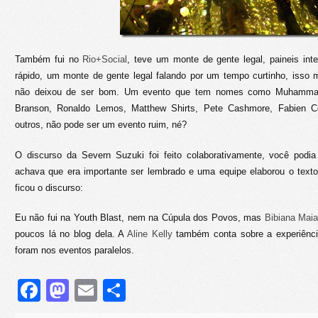
Também fui no
Rio+Social
, teve um monte de gente legal, paineis int
rápido, um monte de gente legal falando por um tempo curtinho, isso
não deixou de ser bom. Um evento que tem nomes como Muhammad 
Branson, Ronaldo Lemos, Matthew Shirts, Pete Cashmore, Fabien Co
outros, não pode ser um evento ruim, né?
O discurso da Severn Suzuki foi feito colaborativamente, você podi
achava que era importante ser lembrado e uma equipe elaborou o texto 
ficou o discurso:
Eu não fui na Youth Blast, nem na Cúpula dos Povos, mas
Bibiana Mai
poucos lá no blog dela. A
Aline Kelly
também conta sobre a experiênc
foram nos eventos paralelos.
Facebook
Mastodon
Email
Share