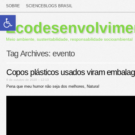
SOBRE
SCIENCEBLOGS BRASIL
Abrir a barra de ferramentas
Ecodesenvolvime
Meio ambiente, sustentabilidade, responsabilidade socioambiental
Tag Archives:
evento
Copos plásticos usados viram embala
6 de outubro de 2020 – 12:13
Pena que meu humor não seja dos melhores, Natura!