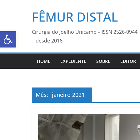
FÊMUR DISTAL
Abrir a barra de ferramentas
Cirurgia do Joelho Unicamp – ISSN 2526-0944
– desde 2016
HOME
EXPEDIENTE
SOBRE
EDITOR
Mês:
janeiro 2021