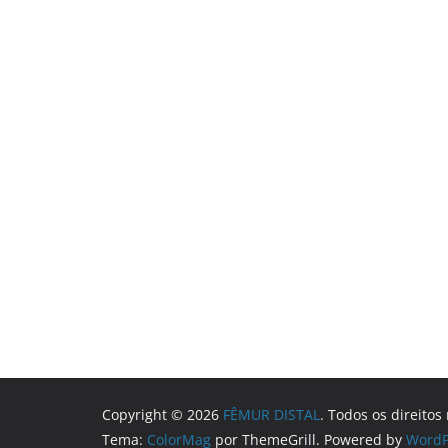
Copyright © 2026
FÊMUR DISTAL
. Todos os direitos
Tema:
ColorMag
por ThemeGrill. Powered by
WordP