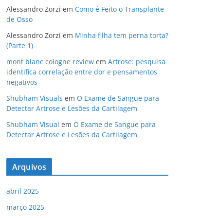
b
a
dI
Alessandro Zorzi
em
Como é Feito o Transplante
de Osso
o
m
n
Alessandro Zorzi
em
Minha filha tem perna torta?
o
(Parte 1)
k
mont blanc cologne review
em
Artrose: pesquisa
identifica correlação entre dor e pensamentos
negativos
Shubham Visuals
em
O Exame de Sangue para
Detectar Artrose e Lesões da Cartilagem
Shubham Visual
em
O Exame de Sangue para
Detectar Artrose e Lesões da Cartilagem
Arquivos
abril 2025
março 2025