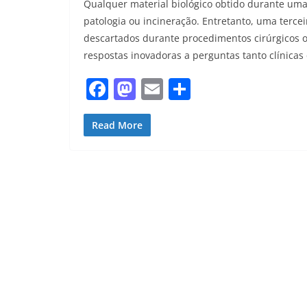
Qualquer material biológico obtido durante uma 
patologia ou incineração. Entretanto, uma tercei
descartados durante procedimentos cirúrgicos o
respostas inovadoras a perguntas tanto clínicas
F
M
E
S
a
a
m
h
c
st
ai
ar
Read More
e
o
l
e
b
d
o
o
o
n
k