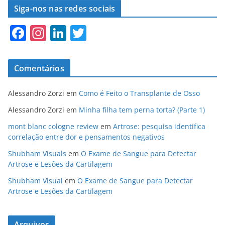
e
o
l
e
Siga-nos nas redes sociais
b
d
F
In
Li
T
o
o
a
st
n
w
o
n
c
a
k
itt
k
Comentários
e
gr
e
er
b
a
dI
Alessandro Zorzi
em
Como é Feito o Transplante de Osso
o
m
n
Alessandro Zorzi
em
Minha filha tem perna torta? (Parte 1)
o
mont blanc cologne review
em
Artrose: pesquisa identifica
correlação entre dor e pensamentos negativos
k
Shubham Visuals
em
O Exame de Sangue para Detectar
Artrose e Lesões da Cartilagem
Shubham Visual
em
O Exame de Sangue para Detectar
Artrose e Lesões da Cartilagem
Arquivos