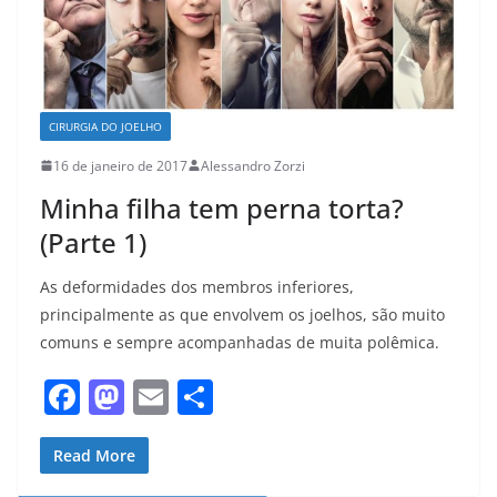
CIRURGIA DO JOELHO
16 de janeiro de 2017
Alessandro Zorzi
Minha filha tem perna torta?
(Parte 1)
As deformidades dos membros inferiores,
principalmente as que envolvem os joelhos, são muito
comuns e sempre acompanhadas de muita polêmica.
F
M
E
S
a
a
m
h
c
st
ai
ar
Read More