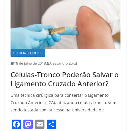
CIRURGIA DO JOELHO
18 de julho de 2018
Alessandro Zorzi
Células-Tronco Poderão Salvar o
Ligamento Cruzado Anterior?
Uma técnica cirúrgica para consertar o Ligamento
Cruzado Anterior (LCA), utilizando células-tronco, vem
sendo testada com sucesso na Universidade de
F
M
E
S