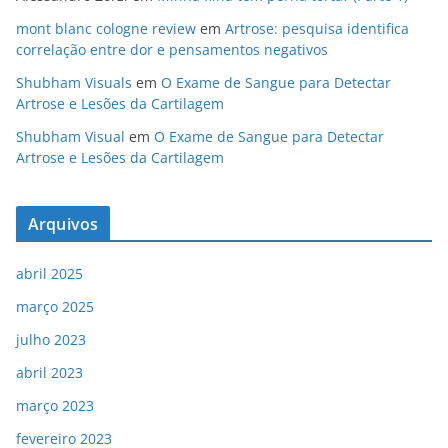
o
m
n
o
mont blanc cologne review
em
Artrose: pesquisa identifica
correlação entre dor e pensamentos negativos
k
Shubham Visuals
em
O Exame de Sangue para Detectar
Artrose e Lesões da Cartilagem
Shubham Visual
em
O Exame de Sangue para Detectar
Artrose e Lesões da Cartilagem
Arquivos
abril 2025
março 2025
julho 2023
abril 2023
março 2023
fevereiro 2023