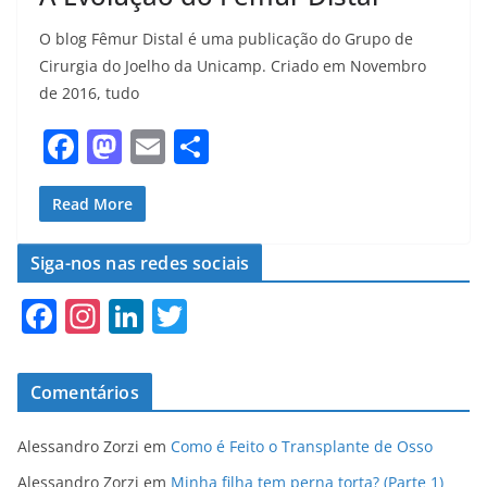
O blog Fêmur Distal é uma publicação do Grupo de
Cirurgia do Joelho da Unicamp. Criado em Novembro
de 2016, tudo
F
M
E
S
a
a
m
h
c
st
ai
ar
Read More
e
o
l
e
Siga-nos nas redes sociais
b
d
F
In
Li
T
o
o
a
st
n
w
o
n
c
a
k
itt
k
Comentários
e
gr
e
er
b
a
dI
Alessandro Zorzi
em
Como é Feito o Transplante de Osso
Alessandro Zorzi
em
Minha filha tem perna torta? (Parte 1)