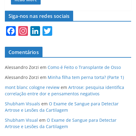
c
st
ai
ar
e
o
l
e
Siga-nos nas redes sociais
b
d
F
In
Li
T
o
o
a
st
n
w
o
n
c
a
k
itt
k
Comentários
e
gr
e
er
b
a
dI
Alessandro Zorzi
em
Como é Feito o Transplante de Osso
o
m
n
Alessandro Zorzi
em
Minha filha tem perna torta? (Parte 1)
o
mont blanc cologne review
em
Artrose: pesquisa identifica
correlação entre dor e pensamentos negativos
k
Shubham Visuals
em
O Exame de Sangue para Detectar
Artrose e Lesões da Cartilagem
Shubham Visual
em
O Exame de Sangue para Detectar
Artrose e Lesões da Cartilagem