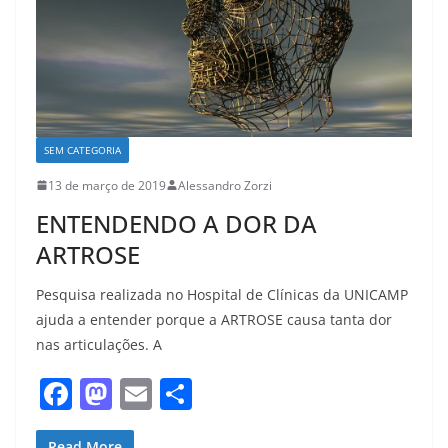
SEM CATEGORIA
13 de março de 2019
Alessandro Zorzi
ENTENDENDO A DOR DA
ARTROSE
Pesquisa realizada no Hospital de Clínicas da UNICAMP
ajuda a entender porque a ARTROSE causa tanta dor
nas articulações. A
F
M
E
S
a
a
m
h
Read More