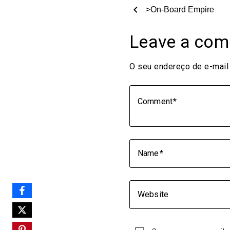
chevron_left
>On-Board Empire
Leave a co
O seu endereço de e-mail 
Comment
Name
Website