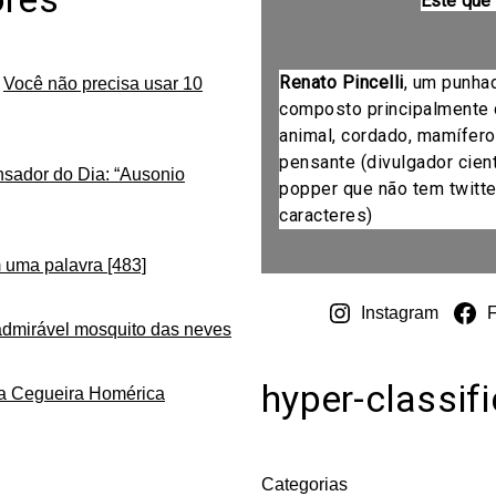
Este que
Renato Pincelli
, um punha
m
Você não precisa usar 10
composto principalmente 
animal, cordado, mamífero
pensante (divulgador cientí
nsador do Dia: “Ausonio
popper que não tem twitte
caracteres)
 uma palavra [483]
Instagram
admirável mosquito das neves
hyper-classif
da Cegueira Homérica
Categorias