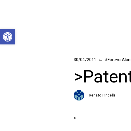
Abrir a barra de ferramentas
⌙
30/04/2011
#ForeverAlo
>Patent
Renato Pincelli
>