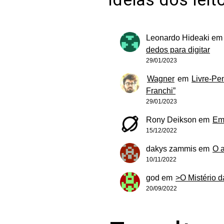
Leonardo Hideaki
e
dedos para digitar
29/01/2023
Wagner
em
Livre-Pe
Franchi”
29/01/2023
Rony Deikson
em
Em
15/12/2022
dakys zammis
em
O 
10/11/2022
god
em
>O Mistério 
20/09/2022