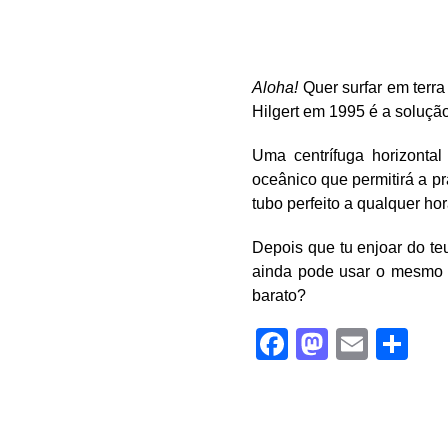
Aloha!
Quer surfar em terra
Hilgert em 1995 é a soluçã
Uma centrífuga horizonta
oceânico que permitirá a pr
tubo perfeito a qualquer hor
Depois que tu enjoar do t
ainda pode usar o mesmo 
barato?
Facebook
Mastod
Email
Sh