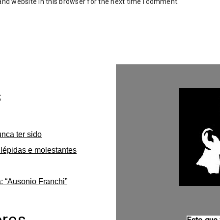
nd website in this browser for the next time I comment.
s
unca ter sido
lépidas e molestantes
: “Ausonio Franchi”
ores