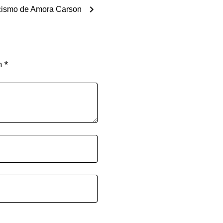
chevron_right
cismo de Amora Carson
om
*