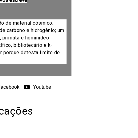
 vos escreve
do de material cósmico,
de carbono e hidrogênio; um
, primata e hominídeo
fico, bibliotecário e k-
r porque detesta limite de
Facebook
Youtube
icações