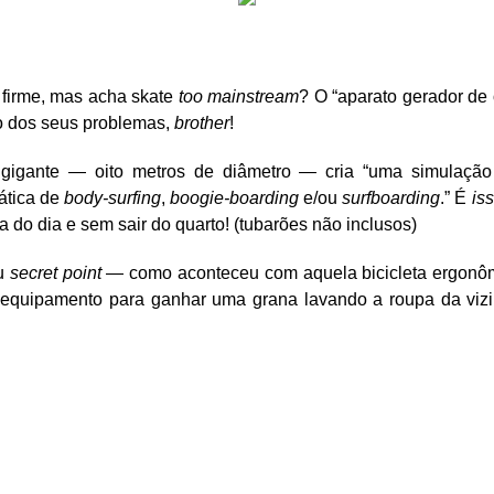
 firme, mas acha skate
too mainstream
? O “aparato gerador de
o dos seus problemas,
brother
!
l gigante — oito metros de diâmetro — cria “uma simulação
ática de
body-surfing
,
boogie-boarding
e/ou
surfboarding
.” É
iss
a do dia e sem sair do quarto! (tubarões não inclusos)
eu
secret point
— como aconteceu com aquela bicicleta ergonôm
equipamento para ganhar uma grana lavando a roupa da viz
on
are