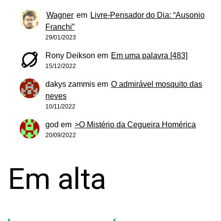
Wagner
em
Livre-Pensador do Dia: “Ausonio
Franchi”
29/01/2023
Rony Deikson
em
Em uma palavra [483]
15/12/2022
dakys zammis
em
O admirável mosquito das
neves
10/11/2022
god
em
>O Mistério da Cegueira Homérica
20/09/2022
Em alta