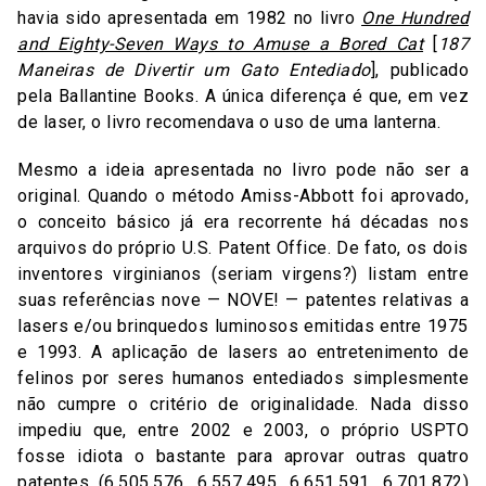
havia sido apresentada em 1982 no livro
One Hundred
and Eighty-Seven Ways to Amuse a Bored Cat
[
187
Maneiras de Divertir um Gato Entediado
], publicado
pela Ballantine Books. A única diferença é que, em vez
de laser, o livro recomendava o uso de uma lanterna.
Mesmo a ideia apresentada no livro pode não ser a
original. Quando o método Amiss-Abbott foi aprovado,
o conceito básico já era recorrente há décadas nos
arquivos do próprio U.S. Patent Office. De fato, os dois
inventores virginianos (seriam virgens?) listam entre
suas referências nove — NOVE! — patentes relativas a
lasers e/ou brinquedos luminosos emitidas entre 1975
e 1993. A aplicação de lasers ao entretenimento de
felinos por seres humanos entediados simplesmente
não cumpre o critério de originalidade. Nada disso
impediu que, entre 2002 e 2003, o próprio USPTO
fosse idiota o bastante para aprovar outras quatro
patentes (
6.505.576
,
6.557.495
,
6.651.591
,
6.701.872
)