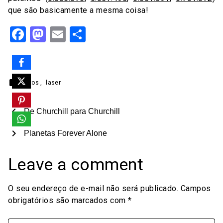
que são basicamente a mesma coisa!
Facebook
Mastodon
Email
Share
label
gatos
,
laser
chevron_left
De Churchill para Churchill
chevron_right
Planetas Forever Alone
Leave a comment
O seu endereço de e-mail não será publicado.
Campos
obrigatórios são marcados com
*