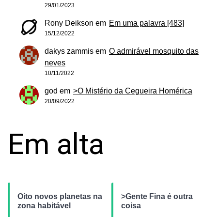
29/01/2023
Rony Deikson
em
Em uma palavra [483]
15/12/2022
dakys zammis
em
O admirável mosquito das
neves
10/11/2022
god
em
>O Mistério da Cegueira Homérica
20/09/2022
Em alta
Oito novos planetas na
>Gente Fina é outra
zona habitável
coisa