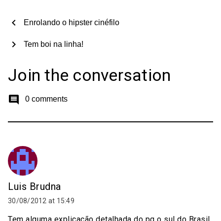
chevron_left
Enrolando o hipster cinéfilo
chevron_right
Tem boi na linha!
Join the conversation
comment
0 comments
Luis Brudna
30/08/2012 at 15:49
Tem alguma explicação detalhada do pq o sul do Brasil