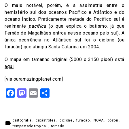
O mais notável, porém, é a assimetria entre o
hemisfério sul dos oceanos Pacífico e Atlântico e do
oceano Índico. Praticamente metade do Pacífico sul é
realmente
pacífica
(o que explica o batismo, já que
Fernão de Magalhães entrou nesse oceano pelo sul). A
única ocorrência no Atlântico sul foi o ciclone (ou
furacão) que atingiu Santa Catarina em 2004.
O mapa em tamanho original (5000 x 3150 pixel) está
aqui
.
[via
ouramazingplanet.com
]
Facebook
Mastodon
Email
Share
cartografia
,
catástrofes
,
ciclone
,
furacão
,
NOAA
,
pôster
,
label
tempestade tropical
,
tornado